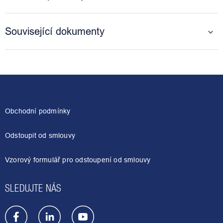
Související dokumenty
Z
á
p
a
Obchodní podmínky
t
í
Odstoupit od smlouvy
Vzorový formulář pro odstoupení od smlouvy
SLEDUJTE NÁS