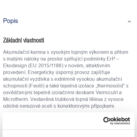
Popis
Základní vlastnosti
Akumulační kamna s vysokým topným výkonem a přitom
s malými nároky na prostor splňující podmínky ErP –
Ekodesign (EU 2015/1188) v novém, atraktivním
provedení. Energeticky úsporný provoz zajišťuje
akumulační vyzdívka s extrémně vysokou akumulační
schopností (Feolit) a také tepelná izolace „thermosolid“ s
osvědčenými tepelně izolačními deskami Vermiculit a
Microtherm. Vestavěná trubková topná tělesa z vysoce
odolné nerezové oceli s konektorovými přípojkami.
Ovládání a funkce
Sériově vestavěný elektronický regulátor nabíjení a
elektronický ovládací díl s displejem. Regulace nabíjení