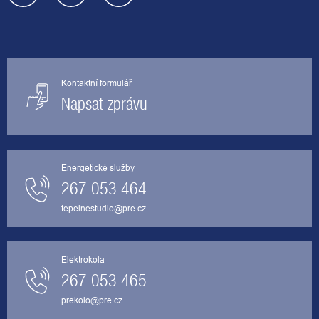
Kontaktní formulář
Napsat zprávu
Energetické služby
267 053 464
tepelnestudio@pre.cz
Elektrokola
267 053 465
prekolo@pre.cz