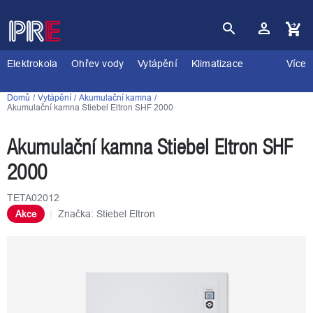
Přejít
na
obsah
Nákupní
košík
Elektrokola
Ohřev vody
Vytápění
Klimatizace
Více
Domů
Vytápění
Akumulační kamna
Akumulační kamna Stiebel Eltron SHF 2000
Akumulační kamna Stiebel Eltron SHF
2000
TETA02012
Značka:
Stiebel Eltron
Akce