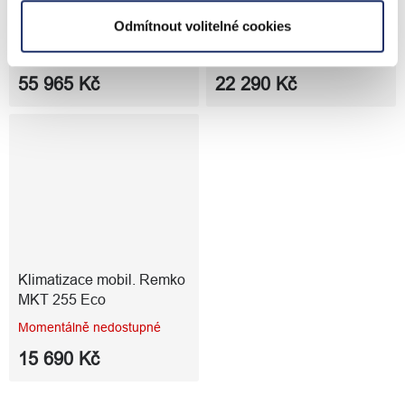
Klimatizace s montáží
Odvlhčovač vzduchu
Panasonic KIT-Z35-ZKEW
mobil. Remko ETF 460
Odmítnout volitelné cookies
ETHEREA 3,5 kW
Eco - bílá
Skladem
Skladem
55 965 Kč
22 290 Kč
Klimatizace mobil. Remko
MKT 255 Eco
Momentálně nedostupné
15 690 Kč