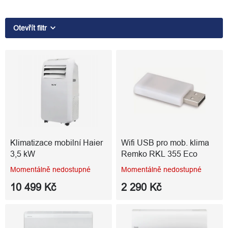
p
r
o
Otevřít filtr
d
u
V
k
ý
t
p
ů
i
s
p
r
o
d
Klimatizace mobilní Haier
Wifi USB pro mob. klima
u
3,5 kW
Remko RKL 355 Eco
k
Momentálně nedostupné
Momentálně nedostupné
t
ů
10 499 Kč
2 290 Kč