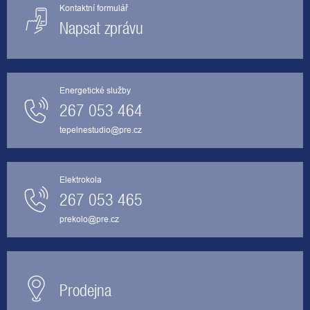
Kontaktní formulář
Napsat zprávu
Energetické služby
267 053 464
tepelnestudio@pre.cz
Elektrokola
267 053 465
prekolo@pre.cz
Prodejna