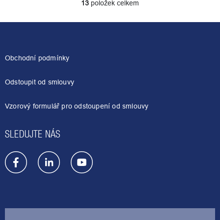
13
položek celkem
O
v
l
Z
á
á
d
p
a
a
Obchodní podmínky
c
t
í
í
p
Odstoupit od smlouvy
r
v
Vzorový formulář pro odstoupení od smlouvy
k
y
v
SLEDUJTE NÁS
ý
p
i
s
u