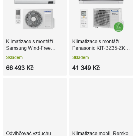
Klimatizace s montáží
Klimatizace s montáží
Samsung Wind-Free
Panasonic KIT-BZ35-ZKE
COMFORT 2 + 1 2,5 kW +
3,5 kW
Skladem
Skladem
2,5 kW - použité zboží
66 493 Kč
41 349 Kč
Odvlhčovač vzduchu
Klimatizace mobil. Remko