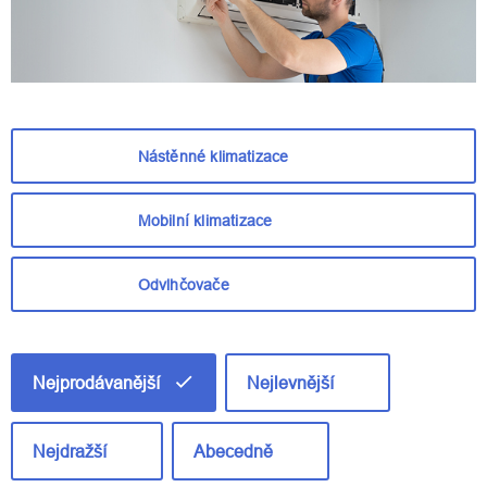
Nástěnné klimatizace
Mobilní klimatizace
Odvlhčovače
Ř
a
Nejprodávanější
Nejlevnější
z
e
n
Nejdražší
Abecedně
í