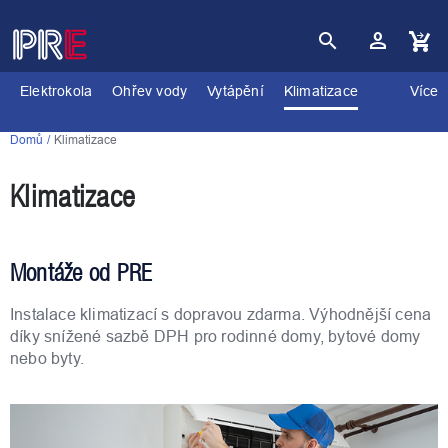
Přejít
na
obsah
Nákupní
košík
Elektrokola
Ohřev vody
Vytápění
Klimatizace
Více
Domů
Klimatizace
Klimatizace
Montáže od PRE
Instalace klimatizací s dopravou zdarma. Výhodnější cena
díky snížené sazbě DPH pro rodinné domy, bytové domy
nebo byty.