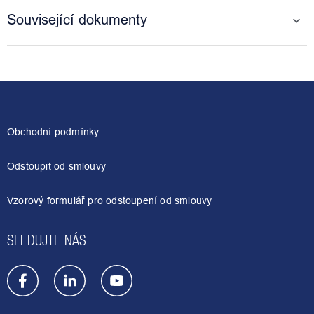
Související dokumenty
Z
á
p
a
Obchodní podmínky
t
í
Odstoupit od smlouvy
Vzorový formulář pro odstoupení od smlouvy
SLEDUJTE NÁS