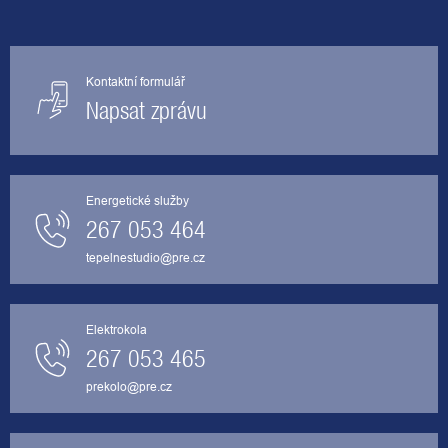
Kontaktní formulář
Napsat zprávu
Energetické služby
267 053 464
tepelnestudio@pre.cz
Elektrokola
267 053 465
prekolo@pre.cz