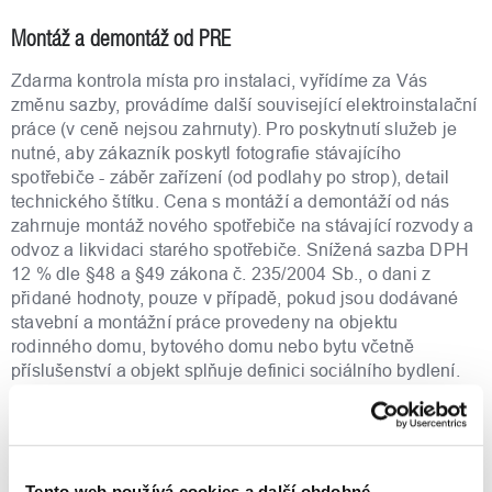
Montáž a demontáž od PRE
Zdarma kontrola místa pro instalaci, vyřídíme za Vás
změnu sazby, provádíme další související elektroinstalační
práce (v ceně nejsou zahrnuty). Pro poskytnutí služeb je
nutné, aby zákazník poskytl fotografie stávajícího
spotřebiče - záběr zařízení (od podlahy po strop), detail
technického štítku. Cena s montáží a demontáží od nás
zahrnuje montáž nového spotřebiče na stávající rozvody a
odvoz a likvidaci starého spotřebiče. Snížená sazba DPH
12 % dle §48 a §49 zákona č. 235/2004 Sb., o dani z
přidané hodnoty, pouze v případě, pokud jsou dodávané
stavební a montážní práce provedeny na objektu
rodinného domu, bytového domu nebo bytu včetně
příslušenství a objekt splňuje definici sociálního bydlení.
Podmínkou pro přiznání snížené sazby DPH je podepsání
čestného prohlášení před montáží. Při montáži mimo
Prahu a Roztoky účtujeme 27,83 Kč s DPH/km, v případě
montáže v Praze a Roztokách je doprava zdarma.
Tento web používá cookies a další obdobné