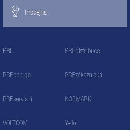
Prodejna
PRE
PREdistribuce
PREenergo
PREzákaznická
PREservisní
KORMARK
VOLTCOM
Yello