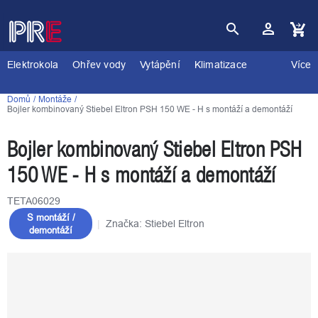
Přejít
na
obsah
Nákupní
košík
Elektrokola
Ohřev vody
Vytápění
Klimatizace
Více
Domů
Montáže
Bojler kombinovaný Stiebel Eltron PSH 150 WE - H s montáží a demontáží
Bojler kombinovaný Stiebel Eltron PSH
150 WE - H s montáží a demontáží
TETA06029
S montáží /
Značka:
Stiebel Eltron
demontáží