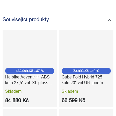
Související produkty
162 999 Kč
–47 %
73 999 Kč
–10 %
Haibike Adventr 11 ABS
Cube Fold Hybrid 725
kola 27,5" vel. XL gloss
kola 20" vel.UNI pea´n
anthracite acacia
´reflex
Skladem
Skladem
84 880 Kč
66 599 Kč