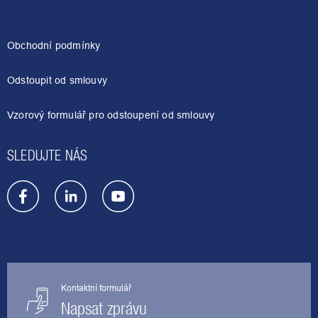
Z
á
p
a
Obchodní podmínky
t
í
Odstoupit od smlouvy
Vzorový formulář pro odstoupení od smlouvy
SLEDUJTE NÁS
Kontaktní formulář
Napsat zprávu