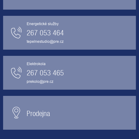
Energetické služby
267 053 464
tepelnestudio@pre.cz
Elektrokola
267 053 465
prekolo@pre.cz
Prodejna