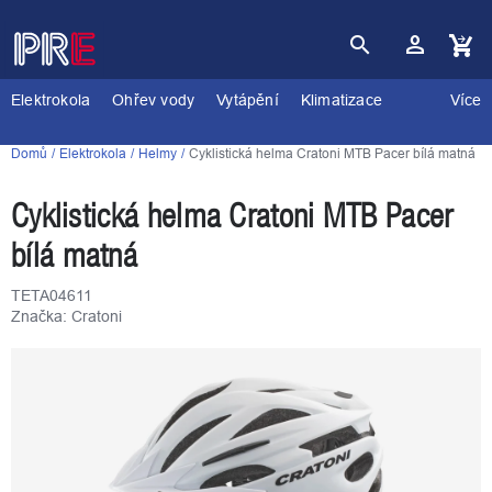
Přejít
na
obsah
Nákupní
košík
Elektrokola
Ohřev vody
Vytápění
Klimatizace
Více
Domů
Elektrokola
Helmy
Cyklistická helma Cratoni MTB Pacer bílá matná
Cyklistická helma Cratoni MTB Pacer
bílá matná
TETA04611
Značka:
Cratoni