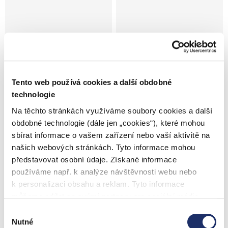
75 999 Kč
–10 %
113 099 Kč
–47 %
Cube Touring Hybrid Pro
Haibike ADVENTR 4 -
Tento web používá cookies a další obdobné
800 kola 28" vel.XL(58)
High kola 27,5" vel.XL
technologie
pearlgrey´n´grey
grey/bamboo green
Skladem
Skladem
Na těchto stránkách využíváme soubory cookies a další
obdobné technologie (dále jen „cookies“), které mohou
68 399 Kč
59 880 Kč
sbírat informace o vašem zařízení nebo vaší aktivitě na
našich webových stránkách. Tyto informace mohou
představovat osobní údaje. Získané informace
používáme např. k analýze návštěvnosti webu nebo
k personalizaci obsahu a reklam. Tyto informace
můžeme sdílet se svými partnery pro sociální média,
inzerci a analýzy. Partneři tyto údaje mohou zkombinovat
Výběr
s dalšími informacemi, které jste jim poskytli nebo které
Nutné
73 999 Kč
–10 %
112 799 Kč
–46 %
souhlasu