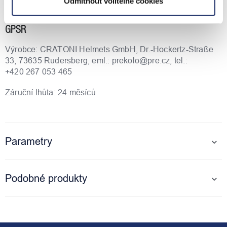
Odmítnout volitelné cookies
rekreační sportovce.
GPSR
Výrobce: CRATONI Helmets GmbH, Dr.-Hockertz-Straße
33, 73635 Rudersberg, eml.: prekolo@pre.cz, tel.:
+420 267 053 465
Záruční lhůta: 24 měsíců
Parametry
Podobné produkty