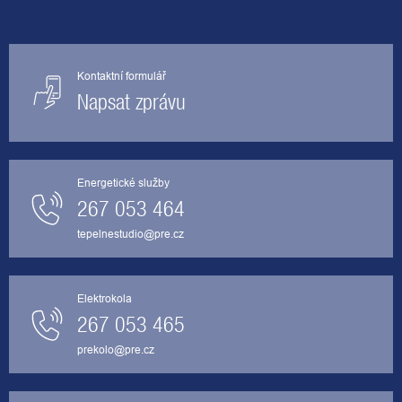
Kontaktní formulář
Napsat zprávu
Energetické služby
267 053 464
tepelnestudio@pre.cz
Elektrokola
267 053 465
prekolo@pre.cz