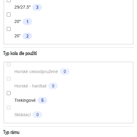
29/27,5"
3
20"
1
20”
2
Typ kola dle použití
Horské celoodpružené
0
Horské - hardtail
0
Trekingové
5
Skládací
0
Typ rámu