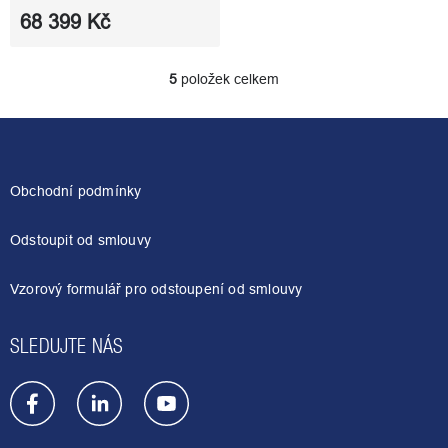
68 399 Kč
5
položek celkem
O
v
l
Z
á
á
d
p
a
a
Obchodní podmínky
c
t
í
í
p
Odstoupit od smlouvy
r
v
Vzorový formulář pro odstoupení od smlouvy
k
y
v
SLEDUJTE NÁS
ý
p
i
s
u