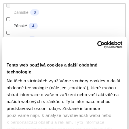
Dámské
0
Pánské
4
Unisex
1
Velikost rámu v konfekční velikosti
Tento web používá cookies a další obdobné
technologie
S (15,5" - 16,5")
0
Na těchto stránkách využíváme soubory cookies a další
M (17" - 18")
0
obdobné technologie (dále jen „cookies“), které mohou
sbírat informace o vašem zařízení nebo vaší aktivitě na
L (18,5" - 19,5")
0
našich webových stránkách. Tyto informace mohou
představovat osobní údaje. Získané informace
XL (20" - 22")
3
používáme např. k analýze návštěvnosti webu nebo
k personalizaci obsahu a reklam. Tyto informace
XXL (23" - více)
2