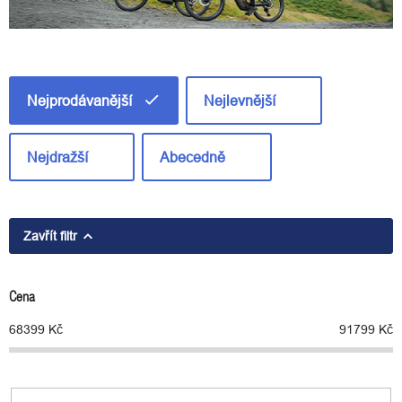
Ř
a
Nejprodávanější
Nejlevnější
z
e
n
Nejdražší
Abecedně
í
p
r
o
Zavřít filtr
d
u
k
Cena
t
ů
68399
Kč
91799
Kč