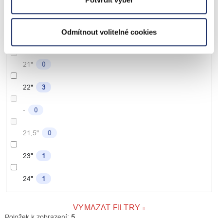
19,5"
0
Odmítnout volitelné cookies
20"
0
21"
0
22"
3
-
0
21,5"
0
23"
1
24"
1
VYMAZAT FILTRY
Položek k zobrazení:
5