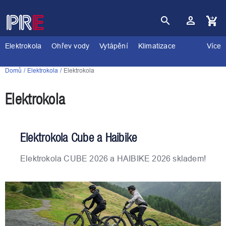
Přejít
na
obsah
Nákupní
košík
Elektrokola
Ohřev vody
Vytápění
Klimatizace
Více
Domů
Elektrokola
Elektrokola
Elektrokola
Elektrokola Cube a Haibike
Elektrokola CUBE 2026 a HAIBIKE 2026 skladem!