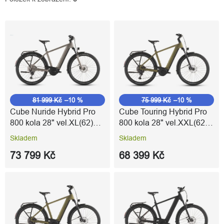
V
ý
p
i
s
p
r
o
81 999 Kč
–10 %
75 999 Kč
–10 %
d
Cube Nuride Hybrid Pro
Cube Touring Hybrid Pro
u
800 kola 28" vel.XL(62)
800 kola 28" vel.XXL(62)
k
flashstone´n´chrome
goldenlime´n´black
Skladem
Skladem
t
ů
73 799 Kč
68 399 Kč