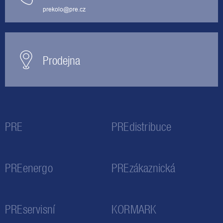
prekolo@pre.cz
Prodejna
PRE
PREdistribuce
PREenergo
PREzákaznická
PREservisní
KORMARK