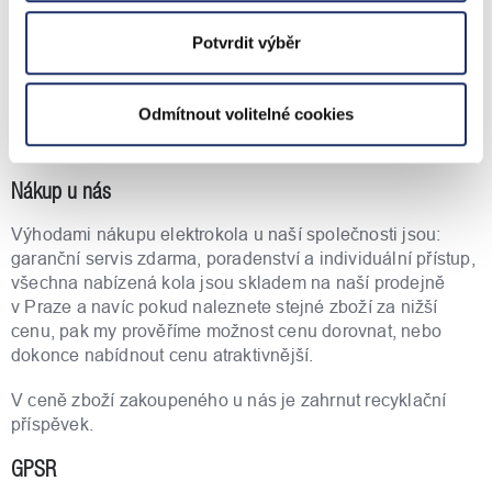
Haibike
Potvrdit výběr
Tradiční německá značka Haibike je jedním z evropských
leaderů na trhu s elektrokoly. Kvalitní horská elektrokola
vyrábí již od roku 2010, kdy uvedla na trh jako první horské
Odmítnout volitelné cookies
elektrokolo. Haibike je rovněž nositelem několika
prestižních ocenění v oblasti designu.
Nákup u nás
Výhodami nákupu elektrokola u naší společnosti jsou:
garanční servis zdarma, poradenství a individuální přístup,
všechna nabízená kola jsou skladem na naší prodejně
v Praze a navíc pokud naleznete stejné zboží za nižší
cenu, pak my prověříme možnost cenu dorovnat, nebo
dokonce nabídnout cenu atraktivnější.
V ceně zboží zakoupeného u nás je zahrnut recyklační
příspěvek.
GPSR