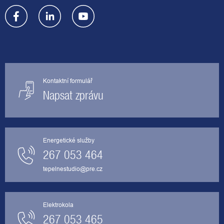
Kontaktní formulář
Napsat zprávu
Energetické služby
267 053 464
tepelnestudio@pre.cz
Elektrokola
267 053 465