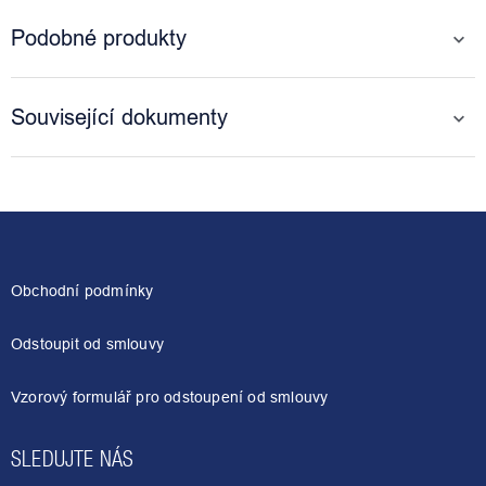
Podobné produkty
Související dokumenty
Z
á
p
a
Obchodní podmínky
t
í
Odstoupit od smlouvy
Vzorový formulář pro odstoupení od smlouvy
SLEDUJTE NÁS