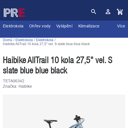
Přejít
na
obsah
Nákupní
košík
Elektrokola
Ohřev vody
Vytápění
Klimatizace
Více
Domů
Elektrokola
Elektrokola
Haibike AllTrail 10 kola 27,5" vel. S slate blue blue black
Haibike AllTrail 10 kola 27,5" vel. S
slate blue blue black
TETA06342
Značka:
Haibike