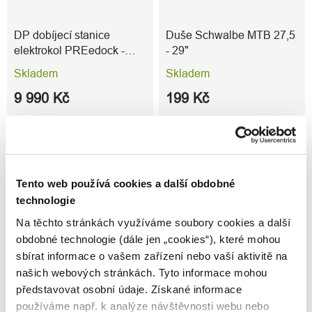
DP dobíjecí stanice
Duše Schwalbe MTB 27,5
elektrokol PREedock -
- 29"
BAZAR
Skladem
Skladem
9 990 Kč
199 Kč
Popis
Tento web používá cookies a další obdobné
Nejvyšší model s 27,5" koly řady AllTrail 10 27,5" se
technologie
vyznačuje vynikajícími komponenty, čistým designem a
Na těchto stránkách využíváme soubory cookies a další
maximálním elektrickým výkonem. Motor Bosch
obdobné technologie (dále jen „cookies“), které mohou
Performance CX Gen5 je mimořádně výkonný a díky
sbírat informace o vašem zařízení nebo vaší aktivitě na
800Wh baterii vám nabízí dostatek energie i na delší
našich webových stránkách. Tyto informace mohou
vyjížďky.
představovat osobní údaje. Získané informace
Výbava
používáme např. k analýze návštěvnosti webu nebo