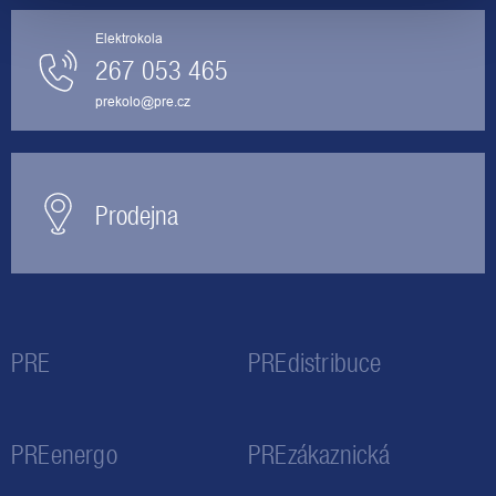
Elektrokola
267 053 465
prekolo@pre.cz
Prodejna
PRE
PREdistribuce
PREenergo
PREzákaznická