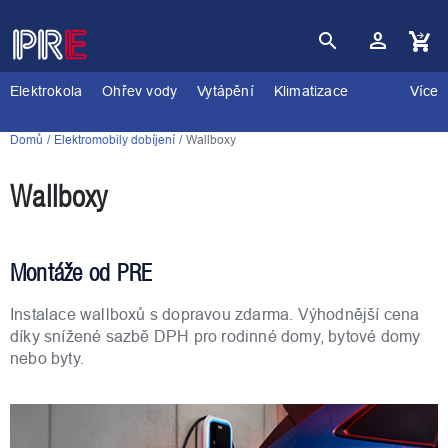
Přejít
na
obsah
Nákupní
košík
Elektrokola
Ohřev vody
Vytápění
Klimatizace
Více
Domů
Elektromobily dobíjení
Wallboxy
Wallboxy
Montáže od PRE
Instalace wallboxů s dopravou zdarma. Výhodnější cena
díky snížené sazbě DPH pro rodinné domy, bytové domy
nebo byty.