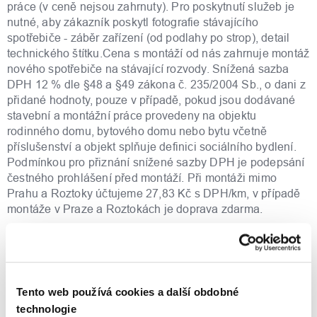
práce (v ceně nejsou zahrnuty). Pro poskytnutí služeb je
nutné, aby zákazník poskytl fotografie stávajícího
spotřebiče - záběr zařízení (od podlahy po strop), detail
technického štítku.Cena s montáží od nás zahrnuje montáž
nového spotřebiče na stávající rozvody. Snížená sazba
DPH 12 % dle §48 a §49 zákona č. 235/2004 Sb., o dani z
přidané hodnoty, pouze v případě, pokud jsou dodávané
stavební a montážní práce provedeny na objektu
rodinného domu, bytového domu nebo bytu včetně
příslušenství a objekt splňuje definici sociálního bydlení.
Podmínkou pro přiznání snížené sazby DPH je podepsání
čestného prohlášení před montáží. Při montáži mimo
Prahu a Roztoky účtujeme 27,83 Kč s DPH/km, v případě
montáže v Praze a Roztokách je doprava zdarma.
Moderní technologie
Ariston Lydos Hybrid je první elektrický ohřívač vody na
bázi tepelného čerpadla, dosahující energetické třídy A. V
Tento web používá cookies a další obdobné
běžném provozu dokáže ušetřit až 50% provozních
technologie
nákladů, oproti ohřívačům třídy B. Ochranu proti korozi