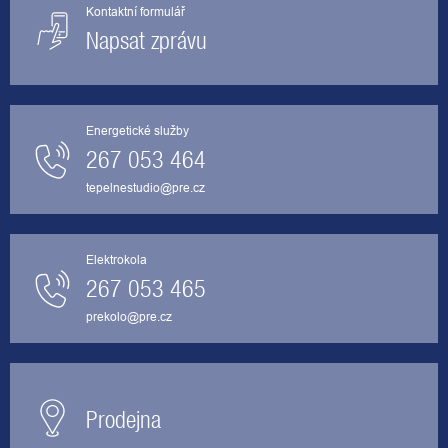
Kontaktní formulář
Napsat zprávu
Energetické služby
267 053 464
tepelnestudio@pre.cz
Elektrokola
267 053 465
prekolo@pre.cz
Prodejna