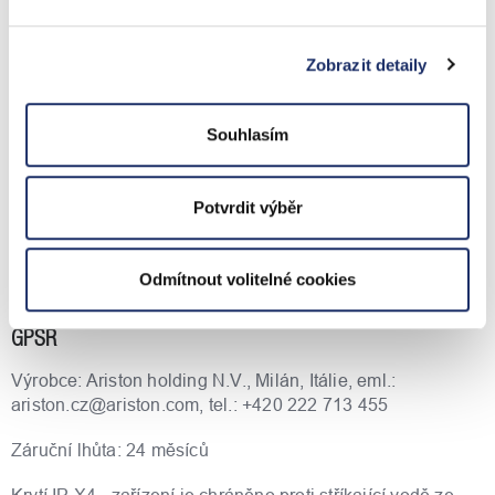
Účinnost
Nízké ztráty energie díky kvalitní tepelné izolaci. Zvláště
Zobrazit detaily
úsporné při využití výhodných tarifů elektrického proudu
(možnost přípojky nízkého tarifu). Ohřev je tepelným
čerpadlem. Módy Green a Boost.
Souhlasím
Instalace a servis
Potvrdit výběr
Jednoduchá instalace a skryté hydraulické spoje.
V ceně zboží zakoupeného u nás je zahrnut recyklační
Odmítnout volitelné cookies
příspěvek.
GPSR
Výrobce: Ariston holding N.V., Milán, Itálie, eml.:
ariston.cz@ariston.com, tel.: +420 222 713 455
Záruční lhůta: 24 měsíců