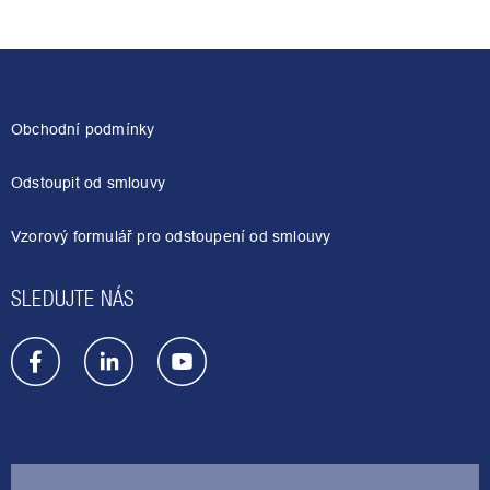
Z
á
p
a
Obchodní podmínky
t
í
Odstoupit od smlouvy
Vzorový formulář pro odstoupení od smlouvy
SLEDUJTE NÁS