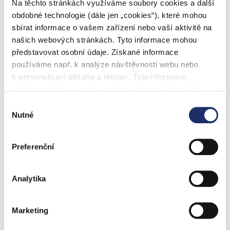
Na těchto stránkách využíváme soubory cookies a další
obdobné technologie (dále jen „cookies“), které mohou
sbírat informace o vašem zařízení nebo vaší aktivitě na
našich webových stránkách. Tyto informace mohou
představovat osobní údaje. Získané informace
Stojan pevný pro topný
Topný panel Heater 500W
používáme např. k analýze návštěvnosti webu nebo
panel Heater
Classic
k personalizaci obsahu a reklam. Tyto informace
můžeme sdílet se svými partnery pro sociální média,
Skladem
Skladem
inzerci a analýzy. Partneři tyto údaje mohou zkombinovat
Výběr
920 Kč
8 096 Kč
s dalšími informacemi, které jste jim poskytli nebo které
Nutné
souhlasu
získali v důsledku toho, že používáte jejich služby. Jaké
typy cookies používáme, naleznete níže v přehledné
Preferenční
tabulce. Možnosti zpracování upravíte zaškrtnutím
příslušné varianty. Svoji volbu můžete kdykoliv změnit v
zápatí stránky v „Nastavení cookies“.
Analytika
Marketing
Termostat Terneo SX WIFI
Topný panel Heater
pro topný panel Heater
3000W Classic