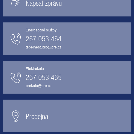
Napsat zprávu
Energetické služby
267 053 464
tepelnestudio@pre.cz
Elektrokola
267 053 465
prekolo@pre.cz
Prodejna