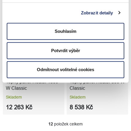
Skladem
Skladem
Zobrazit detaily
2 124 Kč
17 859 Kč
Souhlasím
Potvrdit výběr
Odmítnout volitelné cookies
Topný panel Heater 1500
Topný panel Heater 800 W
W Classic
Classic
Skladem
Skladem
12 263 Kč
8 538 Kč
12
položek celkem
O