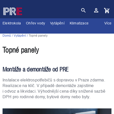
Přejít
na
obsah
Nákupní
košík
Elektrokola
Ohřev vody
Vytápění
Klimatizace
Více
Domů
Vytápění
Topné panely
Topné panely
Montáže a demontáže od PRE
Instalace elektrospotřebičů s dopravou v Praze zdarma.
Realizace na klíč. V případě demontáže zajistíme
i odvoz a likvidaci. Výhodnější cena díky snížené sazbě
DPH pro rodinné domy, bytové domy nebo byty.