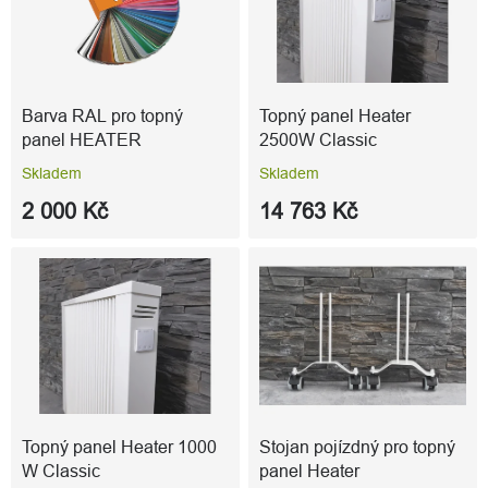
s
p
r
o
d
Barva RAL pro topný
Topný panel Heater
u
panel HEATER
2500W Classic
k
Skladem
Skladem
t
ů
2 000 Kč
14 763 Kč
Topný panel Heater 1000
Stojan pojízdný pro topný
W Classic
panel Heater