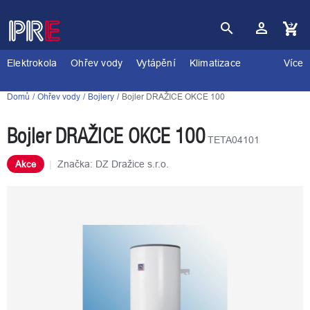
Přejít
na
obsah
Nákupní
košík
Elektrokola
Ohřev vody
Vytápění
Klimatizace
Více
Domů
Ohřev vody
Bojlery
Bojler DRAŽICE OKCE 100
Bojler DRAŽICE OKCE 100
TETA04101
Značka:
DZ Dražice s.r.o.
Akce