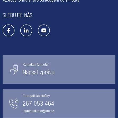
Vzorový formulář pro odstoupení od smlouvy
SLEDUJTE NÁS
Kontaktní formulář
Napsat zprávu
Energetické služby
267 053 464
tepelnestudio@pre.cz