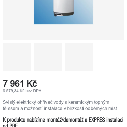
7 961 Kč
6 579,34 Kč bez DPH
Měrná
cena:
Svislý elektrický ohřívač vody s keramickým topným
tělesem a možností instalace v blízkosti odběrných míst.
K produktu nabízíme montáž/demontáž a EXPRES instalaci
od PRE