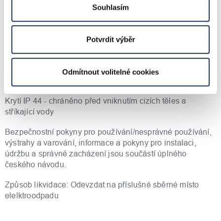
Souhlasím
příspěvek.
GPSR
Potvrdit výběr
Výrobce: Družstevní závody Dražice - strojírna s.r.o., eml.:
info@dzd.cz, tel.: +420 326 370 911
Odmítnout volitelné cookies
Záruční lhůta: 24 měsíců
Krytí IP 44 - chráněno před vniknutím cizích těles a
stříkající vody
Bezpečnostní pokyny pro používání/nesprávné používání,
výstrahy a varování, informace a pokyny pro instalaci,
údržbu a správné zacházení jsou součástí úplného
českého návodu.
Způsob likvidace: Odevzdat na příslušné sběrné místo
elelktroodpadu