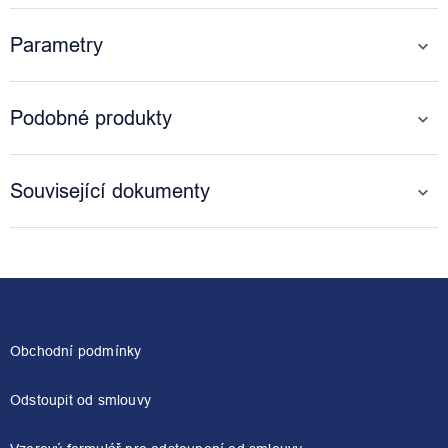
Parametry
Podobné produkty
Související dokumenty
Z
á
p
a
Obchodní podmínky
t
í
Odstoupit od smlouvy