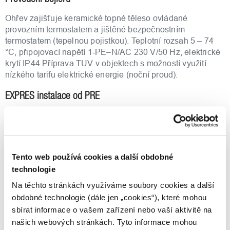
Ohřev zajišťuje keramické topné těleso ovládané
provozním termostatem a jištěné bezpečnostním
termostatem (tepelnou pojistkou). Teplotní rozsah 5 – 74
°C, připojovací napětí 1-PE–N/AC 230 V/50 Hz, elektrické
krytí IP44 Příprava TUV v objektech s možností využití
nízkého tarifu elektrické energie (noční proud).
EXPRES instalace od PRE
EXPRESní instalaci lze přidat k variantě zboží s montáží a
s montáží / demontáží.
EXPRES příplatek zahrnuje montáž nového spotřebiče do
Tento web používá cookies a další obdobné
48 hodin. Tato služba je dostupná pro vybrané bojlery
technologie
označené ve filtru jako "Expres montáž" a nelze ji zakoupit
samostatně.
Na těchto stránkách využíváme soubory cookies a další
obdobné technologie (dále jen „cookies“), které mohou
Modely
sbírat informace o vašem zařízení nebo vaší aktivitě na
našich webových stránkách. Tyto informace mohou
Dostupný v modelech 50, 80, 100, 125, 160 a 200.