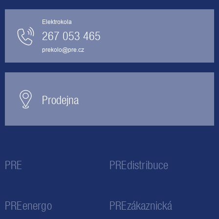
Elektrokola
267 053 465
prekolo@pre.cz
Prodejna
PRE
PREdistribuce
PREenergo
PREzákaznická