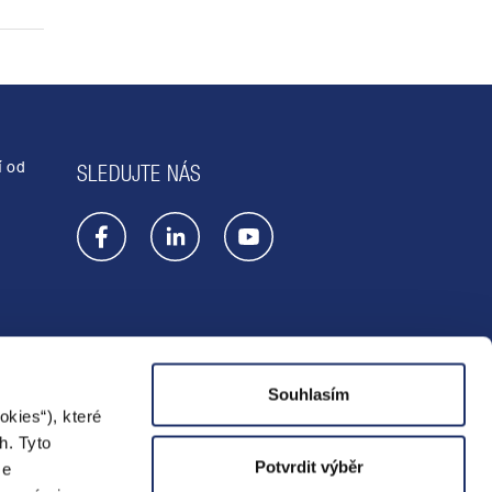
í od
SLEDUJTE NÁS
Souhlasím
Prodejna
kies“), které
h. Tyto
Potvrdit výběr
ze