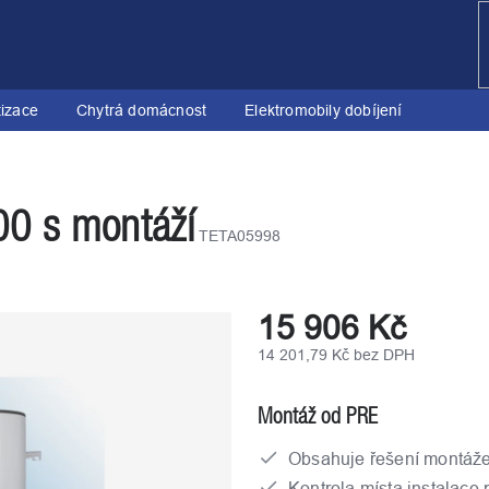
tizace
Chytrá domácnost
Elektromobily dobíjení
00 s montáží
TETA05998
15 906 Kč
14 201,79 Kč bez DPH
Měrná
cena:
Montáž od PRE
Obsahuje řešení montáž
Kontrola místa instalace 