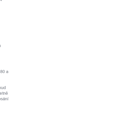
u
 80 a
kud
etně
psání