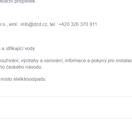
klační příspěvek.
r.o., eml.: info@dzd.cz, tel.: +420 326 370 911
 a stříkající vody
žívání, výstrahy a varování, informace a pokyny pro instalac
ého českého návodu.
 místo elelktroodpadu