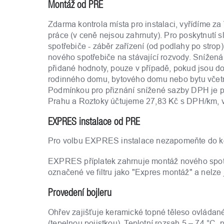
Montáž od PRE
Zdarma kontrola místa pro instalaci, vyřídíme za
práce (v ceně nejsou zahrnuty). Pro poskytnutí sl
spotřebiče - záběr zařízení (od podlahy po strop
nového spotřebiče na stávající rozvody. Snížen
přidané hodnoty, pouze v případě, pokud jsou d
rodinného domu, bytového domu nebo bytu včetně 
Podmínkou pro přiznání snížené sazby DPH je p
Prahu a Roztoky účtujeme 27,83 Kč s DPH/km, v
EXPRES instalace od PRE
Pro volbu EXPRES instalace nezapomeňte do koš
EXPRES příplatek zahrnuje montáž nového spotře
označené ve filtru jako "Expres montáž" a nelze 
Provedení bojleru
Ohřev zajišťuje keramické topné těleso ovládan
(tepelnou pojistkou). Teplotní rozsah 5 – 74 °C,