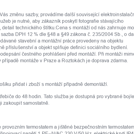
 Vás změnu sazby, provádíme další související elektroinstalač
užeb je nutné, aby zákazník poskytl fotografie stávajícího
), detail technického štítku.Cena s montáží od nás zahrnuje m
á sazba DPH 12 % dle §48 a §49 zákona č. 235/2004 Sb., o da
odávané stavební a montážní práce provedeny na objektu
příslušenství a objekt splňuje definici sociálního bydlení.
odepsání čestného prohlášení před montáží. Při montáži mim
 případě montáže v Praze a Roztokách je doprava zdarma.
íku přidat i zboží s montáží případně demontáží.
biče do 48 hodin. Tato služba je dostupná pro vybrané bojle
ji zakoupit samostatně.
é provozním termostatem a jištěné bezpečnostním termostate
 připojovací napětí 1-PE–N/AC 230 V/50 Hz, elektrické krytí IP