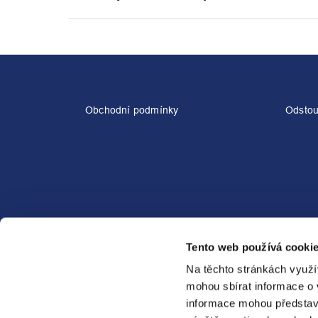
Z
á
p
a
Obchodní podmínky
Odstou
t
í
Kontaktní formulář
Tento web používá cookie
Napsat zprávu
Na těchto stránkách využí
mohou sbírat informace o 
informace mohou představ