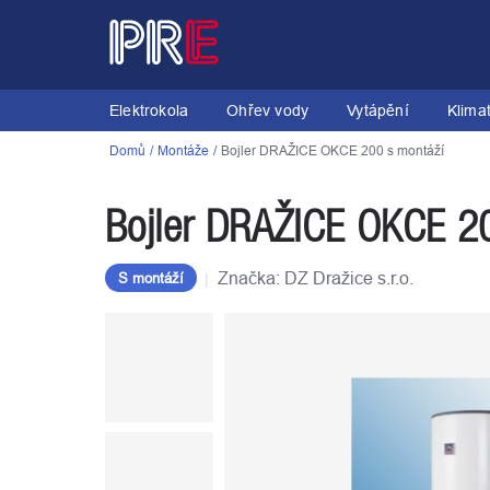
Přejít
na
obsah
Elektrokola
Ohřev vody
Vytápění
Klima
Domů
Montáže
Bojler DRAŽICE OKCE 200 s montáží
Bojler DRAŽICE OKCE 2
Značka:
DZ Dražice s.r.o.
S montáží