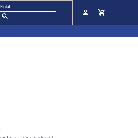
Nákupní
košík
e
podle zaslaných fotografií