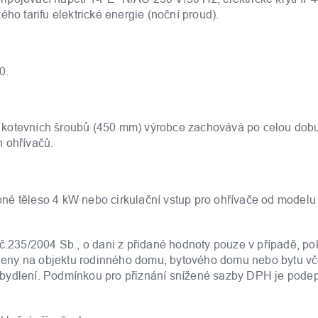
ho tarifu elektrické energie (noční proud).
0.
 kotevních šroubů (450 mm) výrobce zachovává po celou dob
h ohřívačů.
topné těleso 4 kW nebo cirkulační vstup pro ohřívače od modelu
235/2004 Sb., o dani z přidané hodnoty pouze v případě, po
deny na objektu rodinného domu, bytového domu nebo bytu vč
ího bydlení. Podmínkou pro přiznání snížené sazby DPH je pode