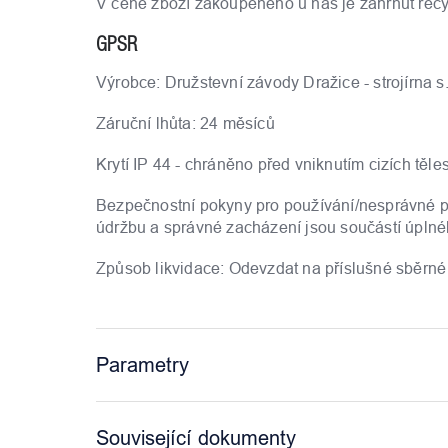
V ceně zboží zakoupeného u nás je zahrnut recy
GPSR
Výrobce: Družstevní závody Dražice - strojírna s.
Záruční lhůta: 24 měsíců
Krytí IP 44 - chráněno před vniknutím cizích těles
Bezpečnostní pokyny pro používání/nesprávné pou
údržbu a správné zacházení jsou součástí úpln
Způsob likvidace: Odevzdat na příslušné sběrné
Parametry
Související dokumenty