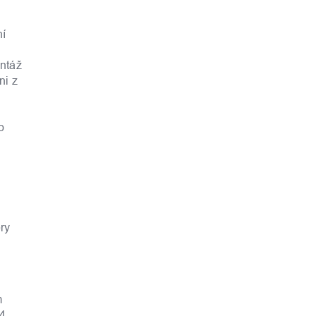
ní
ontáž
ni z
o
ry
m
44