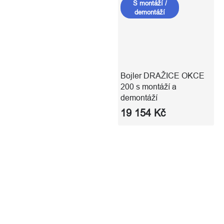
S montáží /
demontáží
Bojler DRAŽICE OKCE
200 s montáží a
demontáží
19 154 Kč