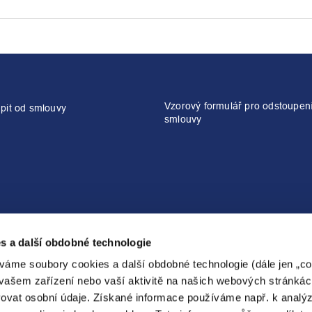
Vzorový formulář pro odstoupen
pit od smlouvy
smlouvy
Energetické služby
Elektrokola
s a další obdobné technologie
267 053 464
267 053 465
váme soubory cookies a další obdobné technologie (dále jen „coo
tepelnestudio@pre.cz
prekolo@pre.cz
vašem zařízení nebo vaší aktivitě na našich webových stránkác
ovat osobní údaje. Získané informace používáme např. k analý