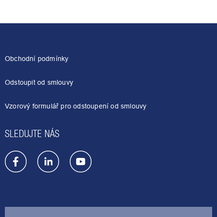
Z
á
p
a
Obchodní podmínky
t
í
Odstoupit od smlouvy
Vzorový formulář pro odstoupení od smlouvy
SLEDUJTE NÁS