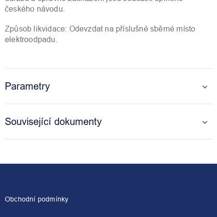
českého návodu.
Způsob likvidace: Odevzdat na příslušné sběrné místo
elektroodpadu.
Parametry
Související dokumenty
Z
á
p
a
Obchodní podmínky
t