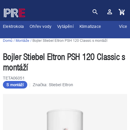
Přejít
na
obsah
Nákupní
košík
Elektrokola
Ohřev vody
Vytápění
Klimatizace
Více
Domů
Montáže
Bojler Stiebel Eltron PSH 120 Classic s montáží
Bojler Stiebel Eltron PSH 120 Classic s
montáží
TETA06051
Značka:
Stiebel Eltron
S montáží