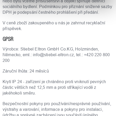
nebo bytu včetně příslušenství a objekt splňuje definici
sociálního bydlení. Podmínkou pro přiznání snížené sazby
DPH je podepsání čestného prohlášení při předání.
V ceně zboží zakoupeného u nás je zahrnut recyklační
příspěvek.
GPSR
Výrobce: Stiebel Eltron GmbH Co.KG, Holzminden,
Německo, eml.: info@stiebel-eltron.cz, tel.: +420 220 800
200
Záruční lhůta: 24 měsíců
Krytí IP 24 - zařízení je chráněno proti vniknutí pevných
částic větších než 12,5 mm a proti stříkající vodě z
jakéhokoli směru.
Bezpečnostní pokyny pro používání/nesprávné používání,
výstrahy a varování, informace a pokyny pro instalaci,
údržbu a správné zacházení jsou součástí úplného