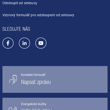
í
Odstoupit od smlouvy
Vzorový formulář pro odstoupení od smlouvy
SLEDUJTE NÁS
Kontaktní formulář
Napsat zprávu
Energetické služby