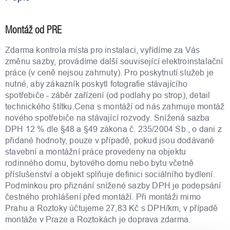
Montáž od PRE
Zdarma kontrola místa pro instalaci, vyřídíme za Vás
změnu sazby, provádíme další související elektroinstalační
práce (v ceně nejsou zahrnuty). Pro poskytnutí služeb je
nutné, aby zákazník poskytl fotografie stávajícího
spotřebiče - záběr zařízení (od podlahy po strop), detail
technického štítku.Cena s montáží od nás zahrnuje montáž
nového spotřebiče na stávající rozvody. Snížená sazba
DPH 12 % dle §48 a §49 zákona č. 235/2004 Sb., o dani z
přidané hodnoty, pouze v případě, pokud jsou dodávané
stavební a montážní práce provedeny na objektu
rodinného domu, bytového domu nebo bytu včetně
příslušenství a objekt splňuje definici sociálního bydlení.
Podmínkou pro přiznání snížené sazby DPH je podepsání
čestného prohlášení před montáží. Při montáži mimo
Prahu a Roztoky účtujeme 27,83 Kč s DPH/km, v případě
montáže v Praze a Roztokách je doprava zdarma.