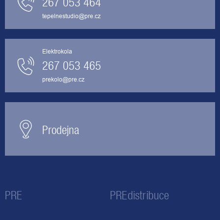
267 053 464
tepelnestudio@pre.cz
Elektrokola
267 053 465
prekolo@pre.cz
Prodejna
PRE
PREdistribuce