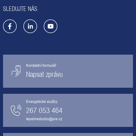
SLEDUJTE NÁS
Kontaktní formulář
Napsat zprávu
Energetické služby
267 053 464
tepelnestudio@pre.cz