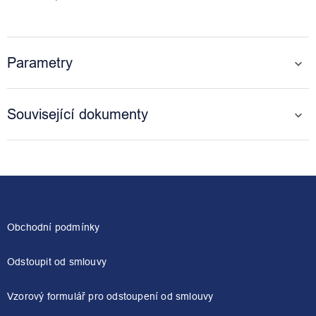
Parametry
Související dokumenty
Z
á
p
a
Obchodní podmínky
t
í
Odstoupit od smlouvy
Vzorový formulář pro odstoupení od smlouvy