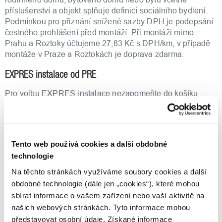
příslušenství a objekt splňuje definici sociálního bydlení.
Podmínkou pro přiznání snížené sazby DPH je podepsání
čestného prohlášení před montáží. Při montáži mimo
Prahu a Roztoky účtujeme 27,83 Kč s DPH/km, v případě
montáže v Praze a Roztokách je doprava zdarma.
EXPRES instalace od PRE
Pro volbu EXPRES instalace nezapomeňte do košíku
přidat i zboží s montáží případně demontáží.
EXPRES příplatek zahrnuje montáž nového spotřebiče do
48 hodin. Tato služba je dostupná pro vybrané bojlery
Tento web používá cookies a další obdobné
označené ve filtru jako "Expres montáž" a nelze ji zakoupit
technologie
samostatně.
Na těchto stránkách využíváme soubory cookies a další
Vybavení a komfort
obdobné technologie (dále jen „cookies“), které mohou
sbírat informace o vašem zařízení nebo vaší aktivitě na
Ocelová nádrž speciálně smaltovaná (CoPro) s přímo
aplikovanou pěnovou izolací z PU. Topná příruba s
našich webových stránkách. Tyto informace mohou
ochrannou hořčíkovou anodou a keramickým topným
představovat osobní údaje. Získané informace