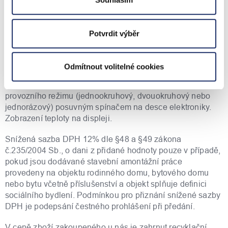
Instalace a servis
Potvrdit výběr
Univerzální konzoly pro zavěšení na stěnu jsou pevnou
součástí ohřívače. Zapouzdřené keramické topné těleso
(vyměnitelné bez vypouštění vody). Vertikální a
Odmítnout volitelné cookies
horizontální instalace na svislou stěnu. Vypouštěcí ventil
na topné přírubě. Možnost omezení teploty 7 - 85 °C. Volba
provozního režimu (jednookruhový, dvouokruhový nebo
jednorázový) posuvným spínačem na desce elektroniky.
Zobrazení teploty na displeji.
Snížená sazba DPH 12% dle §48 a §49 zákona
č.235/2004 Sb., o dani z přidané hodnoty pouze v případě,
pokud jsou dodávané stavební amontážní práce
provedeny na objektu rodinného domu, bytového domu
nebo bytu včetně příslušenství a objekt splňuje definici
sociálního bydlení. Podmínkou pro přiznání snížené sazby
DPH je podepsání čestného prohlášení při předání.
V ceně zboží zakoupeného u nás je zahrnut recyklační