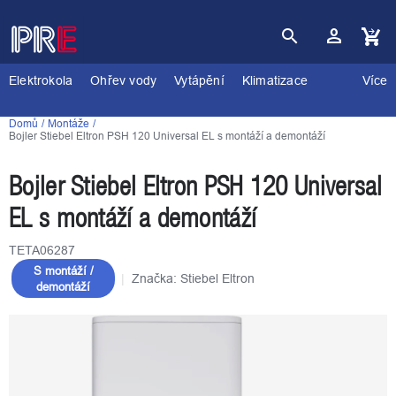
Přejít
na
obsah
Nákupní
košík
Elektrokola
Ohřev vody
Vytápění
Klimatizace
Více
Domů
Montáže
Bojler Stiebel Eltron PSH 120 Universal EL s montáží a demontáží
Bojler Stiebel Eltron PSH 120 Universal
EL s montáží a demontáží
TETA06287
S montáží /
Značka:
Stiebel Eltron
demontáží