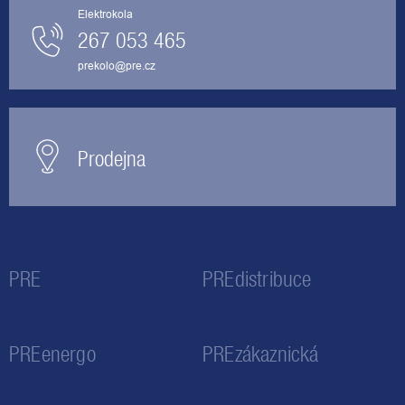
Elektrokola
267 053 465
prekolo@pre.cz
Prodejna
PRE
PREdistribuce
PREenergo
PREzákaznická