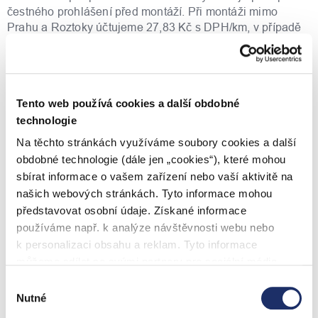
čestného prohlášení před montáží. Při montáži mimo
Prahu a Roztoky účtujeme 27,83 Kč s DPH/km, v případě
montáže v Praze a Roztokách je doprava zdarma.
EXPRES instalace od PRE
Pro volbu EXPRES instalace nezapomeňte do košíku
Tento web používá cookies a další obdobné
přidat i zboží s montáží případně demontáží.
technologie
Na těchto stránkách využíváme soubory cookies a další
EXPRES příplatek zahrnuje montáž nového spotřebiče do
48 hodin. Tato služba je dostupná pro vybrané bojlery
obdobné technologie (dále jen „cookies“), které mohou
označené ve filtru jako "Expres montáž" a nelze ji zakoupit
sbírat informace o vašem zařízení nebo vaší aktivitě na
samostatně.
našich webových stránkách. Tyto informace mohou
představovat osobní údaje. Získané informace
Nastavení teploty
používáme např. k analýze návštěvnosti webu nebo
k personalizaci obsahu a reklam. Tyto informace
Nástěnné zásobníky umožňují plynulé nastavení teploty od
můžeme sdílet se svými partnery pro sociální média,
30 do 70 °C. Ukazatel ohřevu signalizuje režim ohřevu. Na
ukazateli průběhu teploty na přední straně vnějšího pláště
inzerci a analýzy. Partneři tyto údaje mohou zkombinovat
Výběr
lze pohodlně sledovat aktuální teplotu vody. Příkon
s dalšími informacemi, které jste jim poskytli nebo které
Nutné
souhlasu
nástěnného zásobníku činí pouze 1,8 kW. Univerzální
získali v důsledku toho, že používáte jejich služby. Jaké