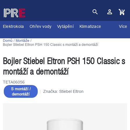
Přejít
na
obsah
Nákupní
košík
Elektrokola
Ohřev vody
Vytápění
Klimatizace
Více
Domů
Montáže
Bojler Stiebel Eltron PSH 150 Classic s montáží a demontáží
Bojler Stiebel Eltron PSH 150 Classic s
montáží a demontáží
TETA06056
S montáží /
Značka:
Stiebel Eltron
demontáží