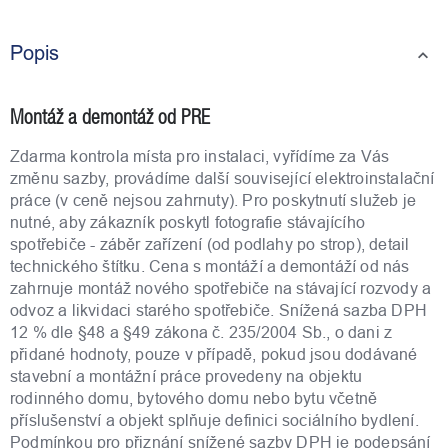
Popis
Montáž a demontáž od PRE
Zdarma kontrola místa pro instalaci, vyřídíme za Vás
změnu sazby, provádíme další související elektroinstalační
práce (v ceně nejsou zahrnuty). Pro poskytnutí služeb je
nutné, aby zákazník poskytl fotografie stávajícího
spotřebiče - záběr zařízení (od podlahy po strop), detail
technického štítku. Cena s montáží a demontáží od nás
zahrnuje montáž nového spotřebiče na stávající rozvody a
odvoz a likvidaci starého spotřebiče. Snížená sazba DPH
12 % dle §48 a §49 zákona č. 235/2004 Sb., o dani z
přidané hodnoty, pouze v případě, pokud jsou dodávané
stavební a montážní práce provedeny na objektu
rodinného domu, bytového domu nebo bytu včetně
příslušenství a objekt splňuje definici sociálního bydlení.
Podmínkou pro přiznání snížené sazby DPH je podepsání