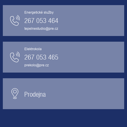
Energetické služby
267 053 464
tepelnestudio@pre.cz
Elektrokola
267 053 465
prekolo@pre.cz
Prodejna