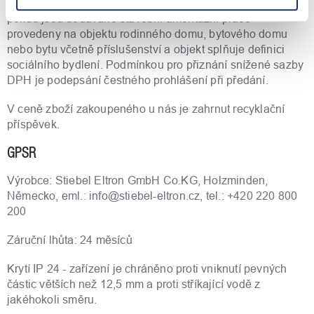
č.235/2004 Sb., o dani z přidané hodnoty pouze v případě,
pokud jsou dodávané stavební amontážní práce
provedeny na objektu rodinného domu, bytového domu
nebo bytu včetně příslušenství a objekt splňuje definici
sociálního bydlení. Podmínkou pro přiznání snížené sazby
DPH je podepsání čestného prohlášení při předání.
V ceně zboží zakoupeného u nás je zahrnut recyklační
příspěvek.
GPSR
Výrobce: Stiebel Eltron GmbH Co.KG, Holzminden,
Německo, eml.: info@stiebel-eltron.cz, tel.: +420 220 800
200
Záruční lhůta: 24 měsíců
Krytí IP 24 - zařízení je chráněno proti vniknutí pevných
částic větších než 12,5 mm a proti stříkající vodě z
jakéhokoli směru.