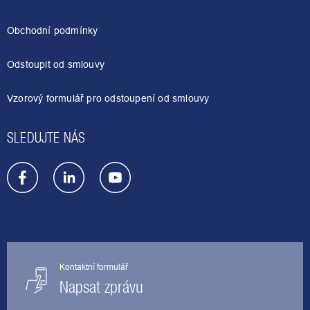
á
p
a
Obchodní podmínky
t
í
Odstoupit od smlouvy
Vzorový formulář pro odstoupení od smlouvy
SLEDUJTE NÁS
Kontaktní formulář
Napsat zprávu