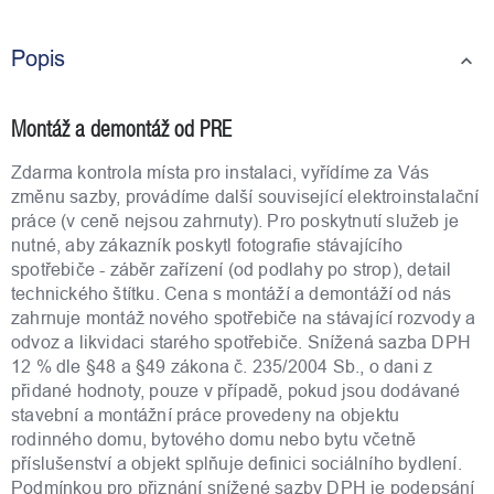
Popis
Montáž a demontáž od PRE
Zdarma kontrola místa pro instalaci, vyřídíme za Vás
změnu sazby, provádíme další související elektroinstalační
práce (v ceně nejsou zahrnuty). Pro poskytnutí služeb je
nutné, aby zákazník poskytl fotografie stávajícího
spotřebiče - záběr zařízení (od podlahy po strop), detail
technického štítku. Cena s montáží a demontáží od nás
zahrnuje montáž nového spotřebiče na stávající rozvody a
odvoz a likvidaci starého spotřebiče. Snížená sazba DPH
12 % dle §48 a §49 zákona č. 235/2004 Sb., o dani z
přidané hodnoty, pouze v případě, pokud jsou dodávané
stavební a montážní práce provedeny na objektu
rodinného domu, bytového domu nebo bytu včetně
příslušenství a objekt splňuje definici sociálního bydlení.
Podmínkou pro přiznání snížené sazby DPH je podepsání