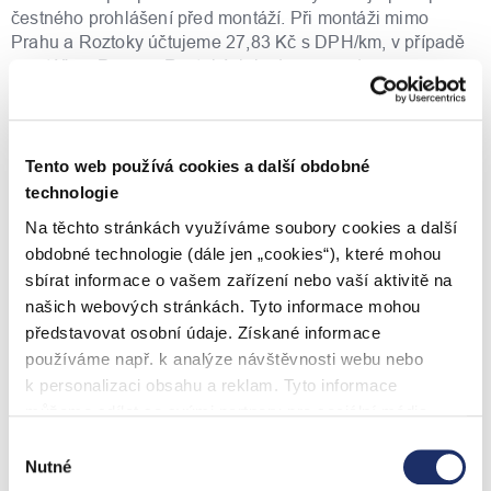
čestného prohlášení před montáží. Při montáži mimo
Prahu a Roztoky účtujeme 27,83 Kč s DPH/km, v případě
montáže v Praze a Roztokách je doprava zdarma.
EXPRES instalace od PRE
Pro volbu EXPRES instalace nezapomeňte do košíku
Tento web používá cookies a další obdobné
přidat i zboží s montáží případně demontáží.
technologie
EXPRES příplatek zahrnuje montáž nového spotřebiče do
Na těchto stránkách využíváme soubory cookies a další
48 hodin. Tato služba je dostupná pro vybrané bojlery
obdobné technologie (dále jen „cookies“), které mohou
označené ve filtru jako "Expres montáž" a nelze ji zakoupit
sbírat informace o vašem zařízení nebo vaší aktivitě na
samostatně.
našich webových stránkách. Tyto informace mohou
představovat osobní údaje. Získané informace
Provedení bojleru
používáme např. k analýze návštěvnosti webu nebo
Příkon nástěnného zásobníku činí pouze 1,8 kW.
k personalizaci obsahu a reklam. Tyto informace
Univerzální nástěnný držák umožňuje rychlou a snadnou
můžeme sdílet se svými partnery pro sociální média,
nástěnnou montáž. Kvalitní magnéziová anoda chrání
inzerci a analýzy. Partneři tyto údaje mohou zkombinovat
Výběr
nádrž před korozí. Automatická ochrana před mrazem
s dalšími informacemi, které jste jim poskytli nebo které
Nutné
souhlasu
navíc kontroluje teplotu vody a chrání nádrž před
získali v důsledku toho, že používáte jejich služby. Jaké