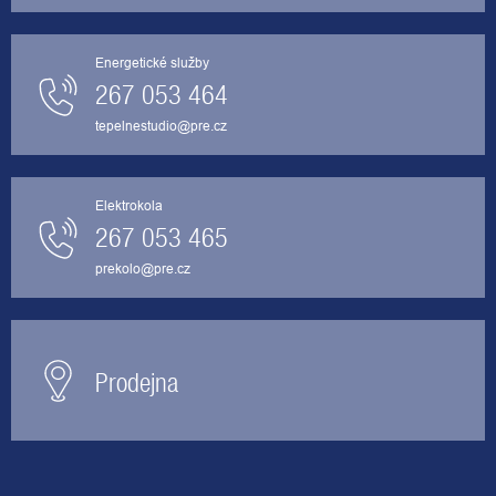
Energetické služby
267 053 464
tepelnestudio@pre.cz
Elektrokola
267 053 465
prekolo@pre.cz
Prodejna