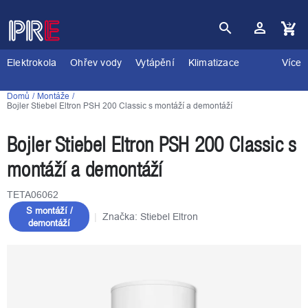
Přejít
na
obsah
Nákupní
košík
Elektrokola
Ohřev vody
Vytápění
Klimatizace
Více
Domů
Montáže
Bojler Stiebel Eltron PSH 200 Classic s montáží a demontáží
Bojler Stiebel Eltron PSH 200 Classic s
montáží a demontáží
TETA06062
S montáží /
Značka:
Stiebel Eltron
demontáží