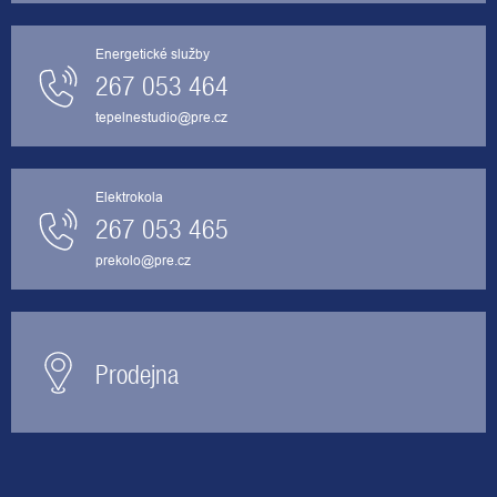
Energetické služby
267 053 464
tepelnestudio@pre.cz
Elektrokola
267 053 465
prekolo@pre.cz
Prodejna