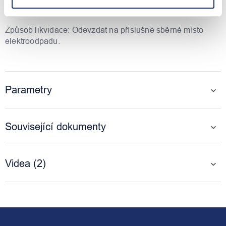
českého návodu.
Způsob likvidace: Odevzdat na příslušné sběrné místo
elektroodpadu.
Parametry
Související dokumenty
Videa (2)
Z
á