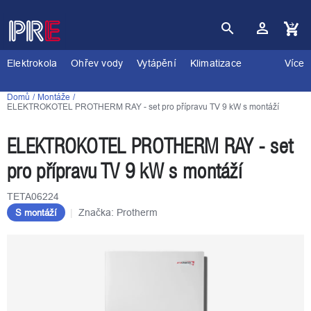
Přejít
na
obsah
Nákupní
košík
Elektrokola
Ohřev vody
Vytápění
Klimatizace
Více
Domů
Montáže
ELEKTROKOTEL PROTHERM RAY - set pro přípravu TV 9 kW s montáží
ELEKTROKOTEL PROTHERM RAY - set
pro přípravu TV 9 kW s montáží
TETA06224
Značka:
Protherm
S montáží