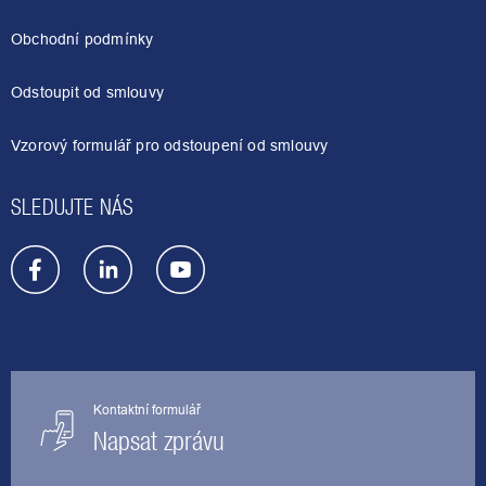
p
a
Obchodní podmínky
t
í
Odstoupit od smlouvy
Vzorový formulář pro odstoupení od smlouvy
SLEDUJTE NÁS
Kontaktní formulář
Napsat zprávu