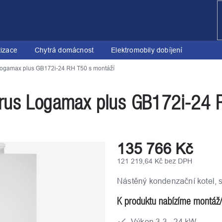
tizace
Chytrá domácnost
Elektromobily dobíjení
Logamax plus GB172i-24 RH T50 s montáží
erus Logamax plus GB172i-24 
135 766 Kč
121 219,64 Kč bez DPH
Měrná
Nástěný kondenzační kotel,
cena:
K produktu nabízíme montáž
Výkon 3,3 - 24 kW