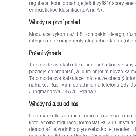
regulace, kotel dosahuje ještě vyšší úspory ener
energetickou klasifikaci z A na A+.
Výhody na první pohled
Modulace výkonu až 1:8, kompaktní design, různ
integrované komponenty otopného okruhu (oběhové
Právní výhrada
Tato modelová kalkulace není nabídkou ve smys
pozdějších předpisů, a jejím přijetím nevzniká 
Tato modelová kalkulace má pouze obecný inform
nabídku. Rádi Vám poradíme na telefonu 267 05
Jungmannova 747/28, Praha 1.
Výhody nákupu od nás
Doprava kotle zdarma (Praha a Roztoky) mimo 
kotel včetně regulace, termostat RC200, instalačn
demontáž původního plynového kotle, uvedení do 
rozvody do 60 cm od kotle. Cena obsahuje spalin