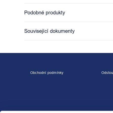
Podobné produkty
Související dokumenty
Z
á
p
a
Obchodní podmínky
Odstou
t
í