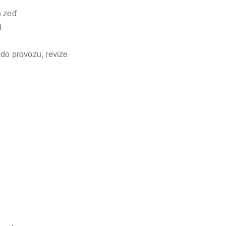
a zeď
í
 do provozu, revize