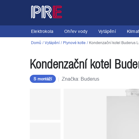
Přejít
na
obsah
Elektrokola
Ohřev vody
Vytápění
Klima
Domů
Vytápění
Plynové kotle
Kondenzační kotel Buderus 
Kondenzační kotel Bud
Značka:
Buderus
S montáží