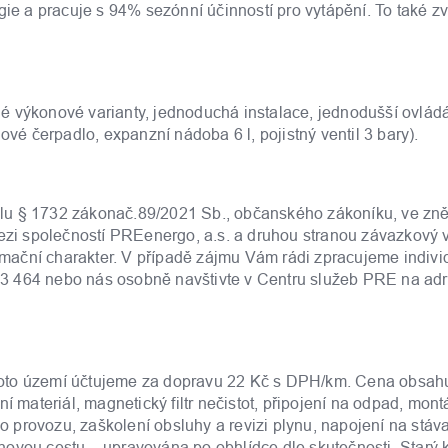
gie a pracuje s 94% sezónní účinností pro vytápění. To také z
é výkonové varianty, jednoduchá instalace, jednodušší ovládá
 čerpadlo, expanzní nádoba 6 l, pojistný ventil 3 bary).
lu § 1732 zákonač.89/2021 Sb., občanského zákoníku, ve zně
mezi společností PREenergo, a.s. a druhou stranou závazkový 
ační charakter. V případě zájmu Vám rádi zpracujeme indivi
3 464 nebo nás osobně navštivte v Centru služeb PRE na ad
toto území účtujeme za dopravu 22 Kč s DPH/km. Cena obsah
í materiál, magnetický filtr nečistot, připojení na odpad, mont
provozu, zaškolení obsluhy a revizi plynu, napojení na stáva
ovou cestu – upravována po obhlídce dle skutečnosti. Starý k