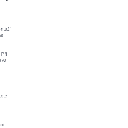
ontáží
na
i
 Při
ava
kotel
mní