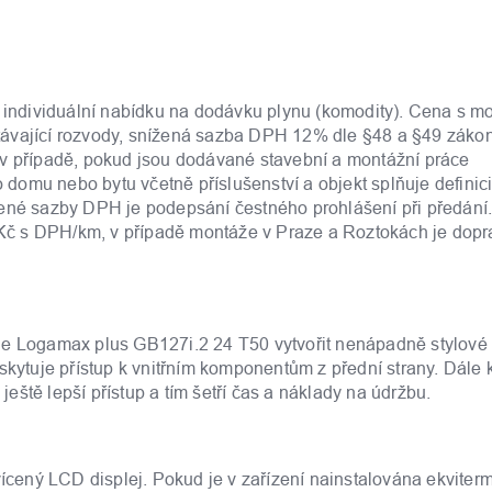
e individuální nabídku na dodávku plynu (komodity). Cena s m
távající rozvody, snížená sazba DPH 12% dle §48 a §49 záko
 v případě, pokud jsou dodávané stavební a montážní práce
omu nebo bytu včetně příslušenství a objekt splňuje definic
žené sazby DPH je podepsání čestného prohlášení při předání.
Kč s DPH/km, v případě montáže v Praze a Roztokách je dopr
je Logamax plus GB127i.2 24 T50 vytvořit nenápadně stylové
skytuje přístup k vnitřním komponentům z přední strany. Dále 
ště lepší přístup a tím šetří čas a náklady na údržbu.
ený LCD displej. Pokud je v zařízení nainstalována ekviter