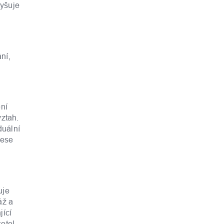
vyšuje
ní,
ní
vztah.
duální
rese
uje
áž a
jící
otel