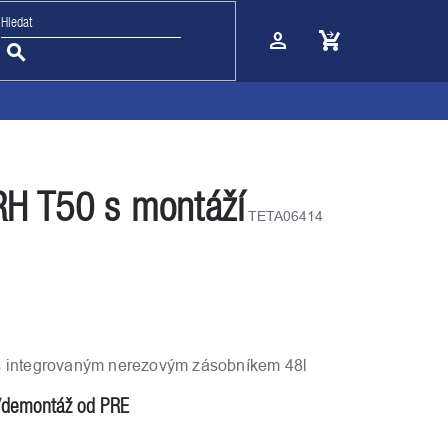
Nákupní
košík
RH T50 s montáží
TETA06414
 s integrovaným nerezovým zásobníkem 48l
/demontáž od PRE