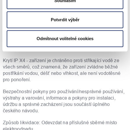
V ceně zboží zakoupeného u nás je zahrnut recyklační
Souhlasím
příspěvek.
GPSR
Potvrdit výběr
Výrobce: Ariston holding N.V., Milán, Itálie, eml.:
ariston.cz@ariston.com, tel.: +420 222 713 455
Odmítnout volitelné cookies
Záruční lhůta: 24 měsíců
Krytí IP X4 - zařízení je chráněno proti stříkající vodě ze
všech směrů, což znamená, že zařízení zvládne běžné
postříkání vodou, déšť nebo vlhkost, ale není vodotěsné
pro ponoření.
Bezpečnostní pokyny pro používání/nesprávné používání,
výstrahy a varování, informace a pokyny pro instalaci,
údržbu a správné zacházení jsou součástí úplného
českého návodu.
Způsob likvidace: Odevzdat na příslušné sběrné místo
elektroodpadu.