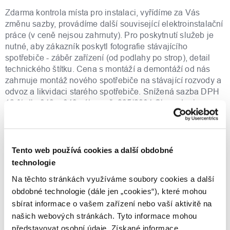
Zdarma kontrola místa pro instalaci, vyřídíme za Vás
změnu sazby, provádíme další související elektroinstalační
práce (v ceně nejsou zahrnuty). Pro poskytnutí služeb je
nutné, aby zákazník poskytl fotografie stávajícího
spotřebiče - záběr zařízení (od podlahy po strop), detail
technického štítku. Cena s montáží a demontáží od nás
zahrnuje montáž nového spotřebiče na stávající rozvody a
odvoz a likvidaci starého spotřebiče. Snížená sazba DPH
12 % dle §48 a §49 zákona č. 235/2004 Sb., o dani z
přidané hodnoty, pouze v případě, pokud jsou dodávané
stavební a montážní práce provedeny na objektu
rodinného domu, bytového domu nebo bytu včetně
příslušenství a objekt splňuje definici sociálního bydlení.
Tento web používá cookies a další obdobné
Podmínkou pro přiznání snížené sazby DPH je podepsání
technologie
čestného prohlášení před montáží. Při montáži mimo
Na těchto stránkách využíváme soubory cookies a další
Prahu a Roztoky účtujeme 27,83 Kč s DPH/km, v případě
obdobné technologie (dále jen „cookies“), které mohou
montáže v Praze a Roztokách je doprava zdarma.
sbírat informace o vašem zařízení nebo vaší aktivitě na
Funkce
našich webových stránkách. Tyto informace mohou
představovat osobní údaje. Získané informace