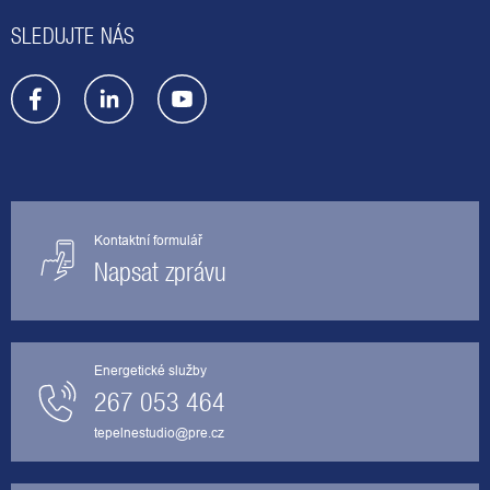
SLEDUJTE NÁS
Kontaktní formulář
Napsat zprávu
Energetické služby
267 053 464
tepelnestudio@pre.cz