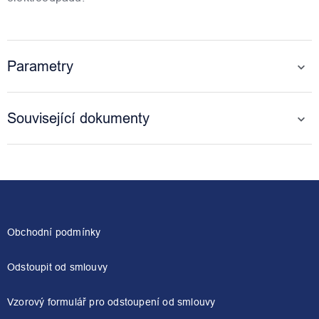
Parametry
Související dokumenty
Z
á
p
a
Obchodní podmínky
t
í
Odstoupit od smlouvy
Vzorový formulář pro odstoupení od smlouvy