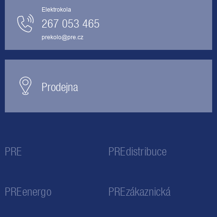
Elektrokola
267 053 465
prekolo@pre.cz
Prodejna
PRE
PREdistribuce
PREenergo
PREzákaznická