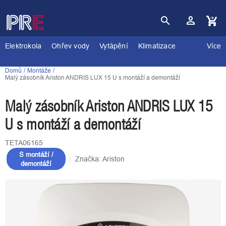
Přejít
na
obsah
Nákupní
košík
Elektrokola
Ohřev vody
Vytápění
Klimatizace
Více
Domů
Montáže
Malý zásobník Ariston ANDRIS LUX 15 U s montáží a demontáží
Malý zásobník Ariston ANDRIS LUX 15
U s montáží a demontáží
TETA06165
S montáží /
Značka:
Ariston
demontáží