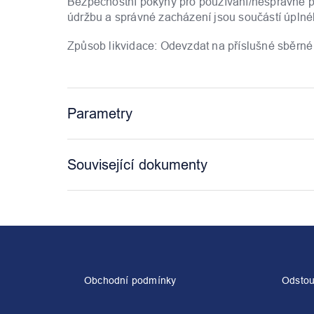
Bezpečnostní pokyny pro používání/nesprávné pou
údržbu a správné zacházení jsou součástí úpln
Způsob likvidace: Odevzdat na příslušné sběrné
Parametry
Související dokumenty
Z
á
p
a
Obchodní podmínky
Odstou
t
í