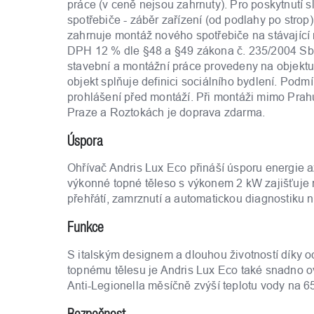
práce (v ceně nejsou zahrnuty). Pro poskytnutí sl
spotřebiče - záběr zařízení (od podlahy po strop
zahrnuje montáž nového spotřebiče na stávající 
DPH 12 % dle §48 a §49 zákona č. 235/2004 Sb.,
stavební a montážní práce provedeny na objektu
objekt splňuje definici sociálního bydlení. Po
prohlášení před montáží. Při montáži mimo Pra
Praze a Roztokách je doprava zdarma.
Úspora
Ohřívač Andris Lux Eco přináší úsporu energie a
výkonné topné těleso s výkonem 2 kW zajišťuje r
přehřátí, zamrznutí a automatickou diagnostiku
Funkce
S italským designem a dlouhou životností díky 
topnému tělesu je Andris Lux Eco také snadno o
Anti-Legionella měsíčně zvýší teplotu vody na 65
Bezpečnost