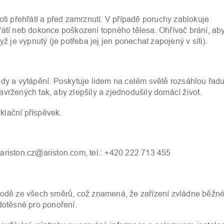
oti přehřátí a před zamrznutí. V případě poruchy zablokuje
řátí neb dokonce poškození topného tělesa. Ohřívač brání, ab
ž je vypnutý (je potřeba jej jen ponechat zapojený v síti).
ody a vytápění. Poskytuje lidem na celém světě rozsáhlou řad
avržených tak, aby zlepšily a zjednodušily domácí život.
klační příspěvek.
.: ariston.cz@ariston.com, tel.: +420 222 713 455
ící vodě ze všech směrů, což znamená, že zařízení zvládne běžn
dotěsné pro ponoření.