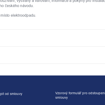
žívání, výstrahy a varování, informace a pokyny pro instalac
ého českého návodu.
 místo elektroodpadu.
Vzorový formulář pro odstoupen
pit od smlouvy
smlouvy