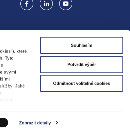
Souhlasím
Prodejna
kies“), které
h. Tyto
Potvrdit výběr
ze
se svými
lšími
Odmítnout volitelné cookies
KORMARK
VOLTCOM
Yello
 služby. Jaké
e
stavení
Copyright 2026
PREenergo
. Všechna práva
vyhrazena.
Vytvořil Shoptet Premium
Zobrazit detaily