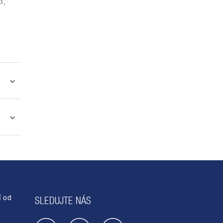
i,
í od
SLEDUJTE NÁS