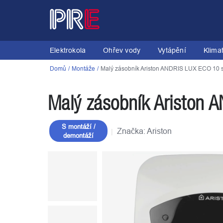
Přejít
na
obsah
Elektrokola
Ohřev vody
Vytápění
Klima
Domů
Montáže
Malý zásobník Ariston ANDRIS LUX ECO 10 s
Malý zásobník Ariston 
S montáží /
Značka:
Ariston
demontáží