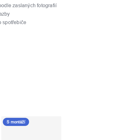
podle zaslaných fotografií
azby
o spotřebiče
S montáží