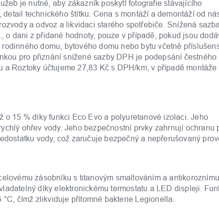
užeb je nutné, aby zákazník poskytl fotografie stávajícího
), detail technického štítku. Cena s montáží a demontáží od ná
rozvody a odvoz a likvidaci starého spotřebiče. Snížená sazb
 o dani z přidané hodnoty, pouze v případě, pokud jsou dod
 rodinného domu, bytového domu nebo bytu včetně příslušens
dmínkou pro přiznání snížené sazby DPH je podepsání čestného
hu a Roztoky účtujeme 27,83 Kč s DPH/km, v případě montáže
ž o 15 % díky funkci Eco Evo a polyuretanové izolaci. Jeho
ychlý ohřev vody. Jeho bezpečnostní prvky zahrnují ochranu p
 nedostatku vody, což zaručuje bezpečný a nepřerušovaný prov
ocelovému zásobníku s titanovým smaltováním a antikorozním
vladatelný díky elektronickému termostatu a LED displeji. Fu
 °C, čímž zlikviduje přítomné bakterie Legionella.