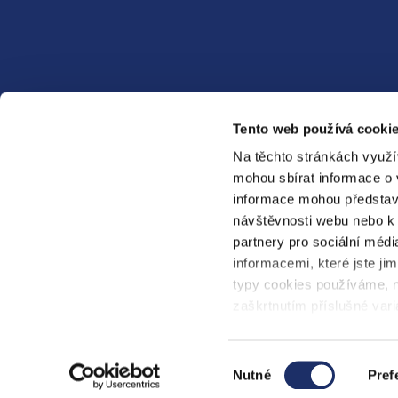
Kontaktní formulář
Tento web používá cookie
Napsat zprávu
Na těchto stránkách využí
mohou sbírat informace o 
informace mohou představ
návštěvnosti webu nebo k 
partnery pro sociální médi
PRE
PREdistribuce
PREen
informacemi, které jste jim
typy cookies používáme, n
zaškrtnutím příslušné vari
cookies“.
Ochrana osobních údajů a internetových stránek
Výběr
Nutné
Pref
souhlasu