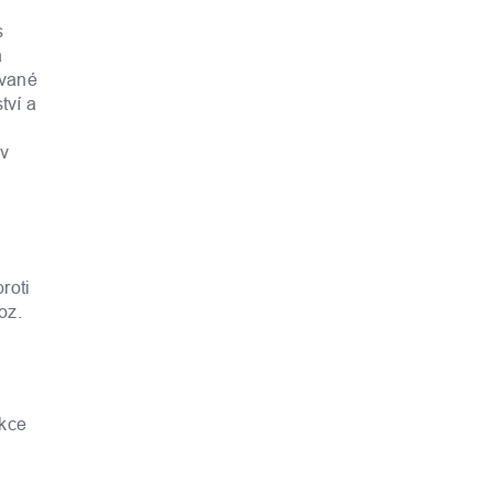
s
a
ávané
tví a
 v
roti
oz.
u
nkce