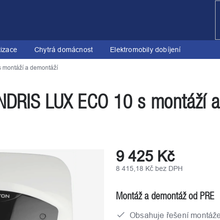
tizace
Chytrá domácnost
Elektromobily dobíjení
 montáží a demontáží
ANDRIS LUX ECO 10 s montáží 
9 425 Kč
8 415,18 Kč bez DPH
Měrná
cena:
Montáž a demontáž od PRE
Obsahuje řešení montáž