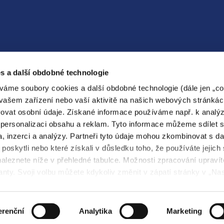
Energetické služby
Elektrokola
s a další obdobné technologie
267 053 464
267 053 465
váme soubory cookies a další obdobné technologie (dále jen „coo
tepelnestudio@pre.cz
prekolo@pre.cz
vašem zařízení nebo vaší aktivitě na našich webových stránkác
ovat osobní údaje. Získané informace používáme např. k analý
personalizaci obsahu a reklam. Tyto informace můžeme sdílet 
a, inzerci a analýzy. Partneři tyto údaje mohou zkombinovat s da
ergo
PREzákaznická
PREservisní
 poskytli nebo které získali v důsledku toho, že používáte jejich
aleznete níže v přehledné tabulce. Možnosti zpracování upravít
anty. Svoji volbu můžete kdykoliv změnit v zápatí stránky v „Na
Technická pomoc
Nastavení cookies
erenční
Analytika
Marketing