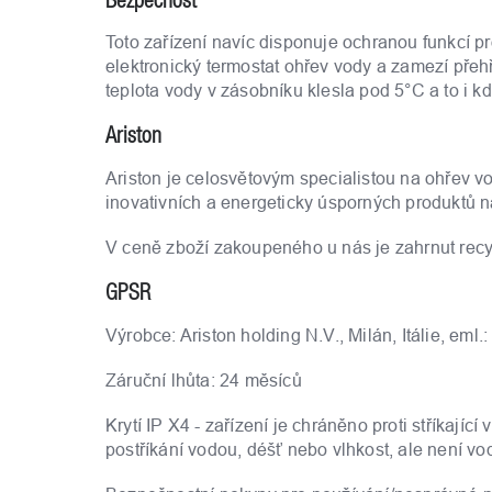
Toto zařízení navíc disponuje ochranou funkcí pr
elektronický termostat ohřev vody a zamezí přeh
teplota vody v zásobníku klesla pod 5°C a to i kdy
Ariston
Ariston je celosvětovým specialistou na ohřev v
inovativních a energeticky úsporných produktů n
V ceně zboží zakoupeného u nás je zahrnut recy
GPSR
Výrobce: Ariston holding N.V., Milán, Itálie, eml
Záruční lhůta: 24 měsíců
Krytí IP X4 - zařízení je chráněno proti stříkaj
postříkání vodou, déšť nebo vlhkost, ale není vo