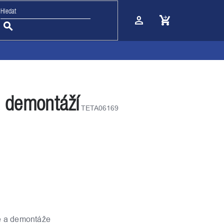
Nákupní
košík
a demontáží
TETA06169
e a demontáže