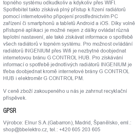
topného systému odkudkoliv a kdykoliv přes WIFI.
Spotřebitel takto získává plný přístup k řízení radiátorů
pomocí internetového připojení prostřednictvím PC
zařízení či smartphonů a tabletů Android a iOS. Díky volně
přístupné aplikaci je možné nejen z dálky ovládat různá
teplotní nastavení, ale také získávat informace o spotřebě
všech radiátorů v topném systému. Pro možnost ovládání
radiátorů INGENIUM přes Wifi je nezbytné doobjednat
internetovou bránu G CONTROL HUB. Pro získávání
informací o spotřebě jednotlivých radiátorů INGENIUM je
třeba doobjednat kromě internetové brány G CONTROL
HUB i elektroměr G CONTROL PM.
V ceně zboží zakoupeného u nás je zahrnut recyklační
příspěvek.
GPSR
Výrobce: Elnur S.A.(Gabarron), Madrid, Španělsko, eml.:
shop@bbelektro.cz, tel.: +420 605 203 605