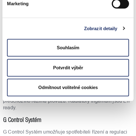
je stejná jako u teplovodního vytápění. Spolehlivost je
Marketing
důležitá! Představte si, že na chatě si nastavíte topná
zařízení na temperování (udržování teploty např. Na 5 ° C).
Na chatu se vrátíte o měsíc a zjistíte, že ji vytápíte
zbytečně na 22 ° C, a to jen kvůli tomu, že vypadl na
Zobrazit detaily
hodinu elektrický proud a topné zařízení se vynulovali do
výrobních nastavení. Toto se při radiátorech Gabarrón
Ingenium nemůže stát. Jsou totiž
Souhlasím
vybaveny zabezpečovacím systémem, který je schopen
udržovat nastavené hodnoty v paměti až rok. V radiátorech
Ingenium nechybí ani detektor otevřených oken. Pokud je
Potvrdit výběr
aktivována funkce detekce otevřených oken, radiátor se v
případě náhlého poklesu teploty v místnosti automaticky
vypne. Pokud radiátor zjistí pokles teploty o 2,4 ° C během
Odmítnout volitelné cookies
4 minut, vypne se. Po 30 minutách se radiátor vrátí do
předchozího režimu provozu. Radiátory Ingenium jsou ErP
ready.
G Control Systém
G Control Systém umožňuje spotřebiteli řízení a regulaci