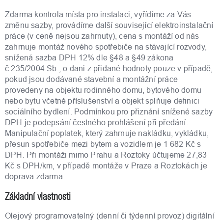
Zdarma kontrola místa pro instalaci, vyřídíme za Vás
změnu sazby, provádíme další související elektroinstalační
práce (v ceně nejsou zahrnuty), cena s montáží od nás
zahrnuje montáž nového spotřebiče na stávající rozvody,
snížená sazba DPH 12% dle §48 a §49 zákona
č.235/2004 Sb., o dani z přidané hodnoty pouze v případě,
pokud jsou dodávané stavební a montážní práce
provedeny na objektu rodinného domu, bytového domu
nebo bytu včetně příslušenství a objekt splňuje definici
sociálního bydlení. Podmínkou pro přiznání snížené sazby
DPH je podepsání čestného prohlášení při předání.
Manipulační poplatek, který zahrnuje nakládku, vykládku,
přesun spotřebiče mezi bytem a vozidlem je 1 682 Kč s
DPH. Při montáži mimo Prahu a Roztoky účtujeme 27,83
Kč s DPH/km, v případě montáže v Praze a Roztokách je
doprava zdarma.
Základní vlastnosti
Olejový programovatelný (denní či týdenní provoz) digitální