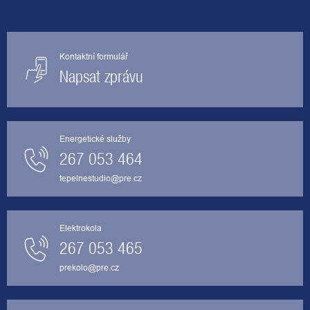
Kontaktní formulář
Napsat zprávu
Energetické služby
267 053 464
tepelnestudio@pre.cz
Elektrokola
267 053 465
prekolo@pre.cz