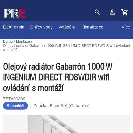
Přejít
na
obsah
Nákupní
košík
Elektrokola
Ohřev vody
Vytápění
Klimatizace
Více
Domů
Montáže
Olejový radiátor Gabarrón 1000 W INGENIUM DIRECT RD8WDIR wifi ovládání
s montáží
Olejový radiátor Gabarrón 1000 W
INGENIUM DIRECT RD8WDIR wifi
ovládání s montáží
TETA06306
Značka:
Elnur S.A.(Gabarrón)
S montáží