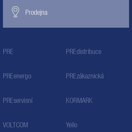
Prodejna
PRE
PREdistribuce
PREenergo
PREzákaznická
PREservisní
KORMARK
VOLTCOM
Yello