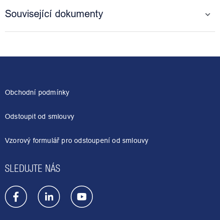
Související dokumenty
Z
á
p
a
Obchodní podmínky
t
í
Odstoupit od smlouvy
Vzorový formulář pro odstoupení od smlouvy
SLEDUJTE NÁS