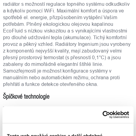
radiátor s možností regulace topného systému odkudkoliv
a kdykoliv pomocí WiFi. Maximální komfort a úspora ve
spotřebě el. energie, přizpůsobením vytápění Vašim
potřebám. Plněný ekologickou olejovou kapalinou
EcoFluid s nízkou viskozitou a s vynikajícími vlastnostmi
pro dlouhé udržování tepla (akumulace). Tichý komfortní
provoz a pěkný vzhled. Radiátory Ingenium jsou vyrobeny
z komponentů nejvyšší kvality, mají zabudovaný velmi
přesný prostorový termostat (s přesností 0,1°C) a jsou
zabaleny do mimořádně elegantní štíhlé linie.
Samozřejmostí je možnost konfigurace systémy v
manuálním nebo automatickém režimu, ochrana proti
přehřátí a funkce detekce otevřeného okna.
Špičkové technologie
Technologie ETCO (Electronic Triac Control
Optimizer) přináší inovační řešení pro optimalizaci odběru
elektrické energie během topení. ETCO spolupracuje se
zabudovaným termostatem a usměrňuje odběr elektřiny
přes výpočet spotřebního příkonu na udržování nastavené
Tento web používá cookies a další obdobné