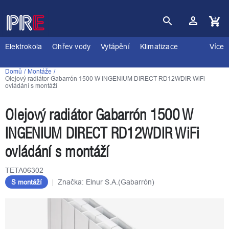
Přejít
na
obsah
Nákupní
košík
Elektrokola
Ohřev vody
Vytápění
Klimatizace
Více
Domů
Montáže
Olejový radiátor Gabarrón 1500 W INGENIUM DIRECT RD12WDIR WiFi
ovládání s montáží
Olejový radiátor Gabarrón 1500 W
INGENIUM DIRECT RD12WDIR WiFi
ovládání s montáží
TETA06302
Značka:
Elnur S.A.(Gabarrón)
S montáží