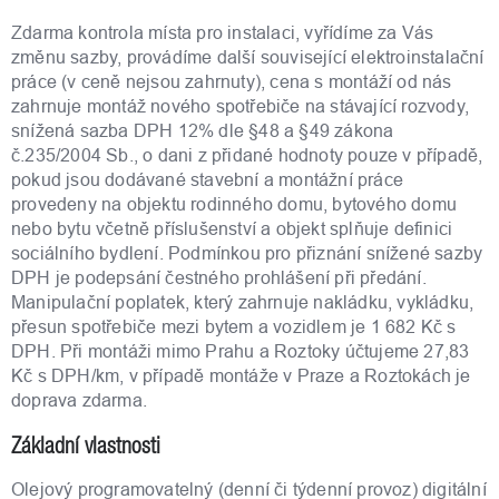
Zdarma kontrola místa pro instalaci, vyřídíme za Vás
změnu sazby, provádíme další související elektroinstalační
práce (v ceně nejsou zahrnuty), cena s montáží od nás
zahrnuje montáž nového spotřebiče na stávající rozvody,
snížená sazba DPH 12% dle §48 a §49 zákona
č.235/2004 Sb., o dani z přidané hodnoty pouze v případě,
pokud jsou dodávané stavební a montážní práce
provedeny na objektu rodinného domu, bytového domu
nebo bytu včetně příslušenství a objekt splňuje definici
sociálního bydlení. Podmínkou pro přiznání snížené sazby
DPH je podepsání čestného prohlášení při předání.
Manipulační poplatek, který zahrnuje nakládku, vykládku,
přesun spotřebiče mezi bytem a vozidlem je 1 682 Kč s
DPH. Při montáži mimo Prahu a Roztoky účtujeme 27,83
Kč s DPH/km, v případě montáže v Praze a Roztokách je
doprava zdarma.
Základní vlastnosti
Olejový programovatelný (denní či týdenní provoz) digitální