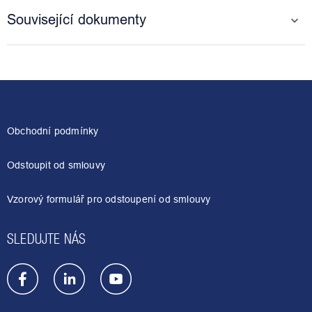
Související dokumenty
Z
á
p
a
Obchodní podmínky
t
í
Odstoupit od smlouvy
Vzorový formulář pro odstoupení od smlouvy
SLEDUJTE NÁS