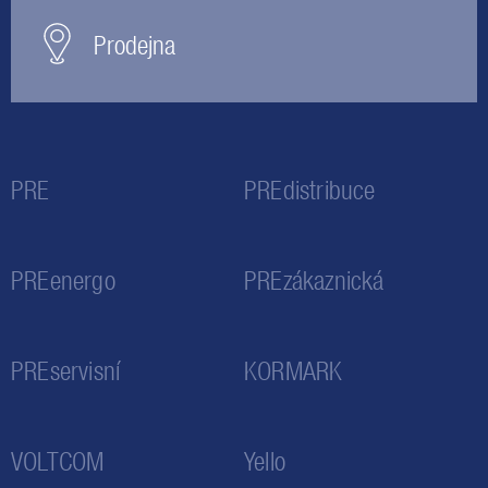
Prodejna
PRE
PREdistribuce
PREenergo
PREzákaznická
PREservisní
KORMARK
VOLTCOM
Yello