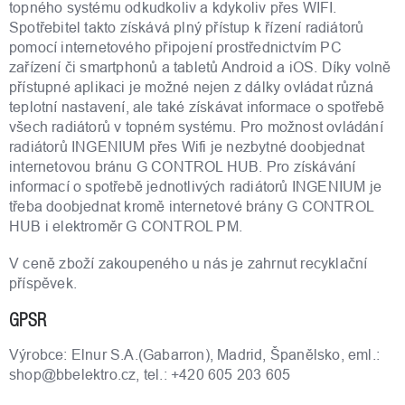
topného systému odkudkoliv a kdykoliv přes WIFI.
Spotřebitel takto získává plný přístup k řízení radiátorů
pomocí internetového připojení prostřednictvím PC
zařízení či smartphonů a tabletů Android a iOS. Díky volně
přístupné aplikaci je možné nejen z dálky ovládat různá
teplotní nastavení, ale také získávat informace o spotřebě
všech radiátorů v topném systému. Pro možnost ovládání
radiátorů INGENIUM přes Wifi je nezbytné doobjednat
internetovou bránu G CONTROL HUB. Pro získávání
informací o spotřebě jednotlivých radiátorů INGENIUM je
třeba doobjednat kromě internetové brány G CONTROL
HUB i elektroměr G CONTROL PM.
V ceně zboží zakoupeného u nás je zahrnut recyklační
příspěvek.
GPSR
Výrobce: Elnur S.A.(Gabarron), Madrid, Španělsko, eml.:
shop@bbelektro.cz, tel.: +420 605 203 605