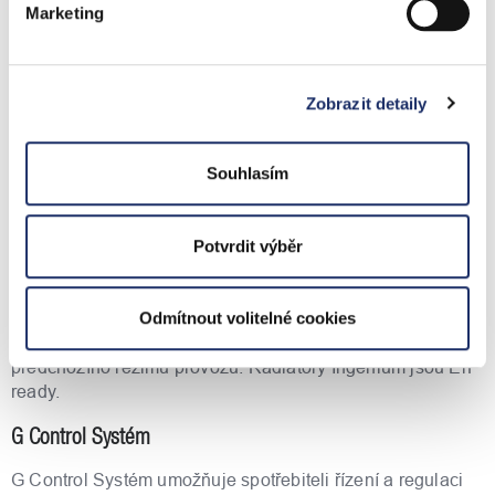
je stejná jako u teplovodního vytápění. Spolehlivost je
Marketing
důležitá! Představte si, že na chatě si nastavíte topná
zařízení na temperování (udržování teploty např. Na 5 ° C).
Na chatu se vrátíte o měsíc a zjistíte, že ji vytápíte
zbytečně na 22 ° C, a to jen kvůli tomu, že vypadl na
Zobrazit detaily
hodinu elektrický proud a topné zařízení se vynulovali do
výrobních nastavení. Toto se při radiátorech Gabarrón
Ingenium nemůže stát. Jsou totiž
Souhlasím
vybaveny zabezpečovacím systémem, který je schopen
udržovat nastavené hodnoty v paměti až rok. V radiátorech
Ingenium nechybí ani detektor otevřených oken. Pokud je
Potvrdit výběr
aktivována funkce detekce otevřených oken, radiátor se v
případě náhlého poklesu teploty v místnosti automaticky
vypne. Pokud radiátor zjistí pokles teploty o 2,4 ° C během
Odmítnout volitelné cookies
4 minut, vypne se. Po 30 minutách se radiátor vrátí do
předchozího režimu provozu. Radiátory Ingenium jsou ErP
ready.
G Control Systém
G Control Systém umožňuje spotřebiteli řízení a regulaci