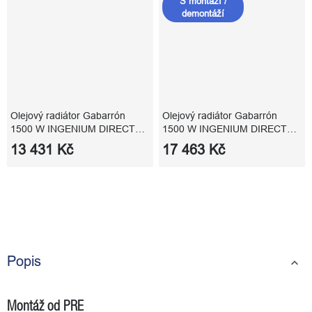
S montáží /
demontáží
Olejový radiátor Gabarrón
Olejový radiátor Gabarrón
1500 W INGENIUM DIRECT
1500 W INGENIUM DIRECT
RD12WDIR WiFi ovládání
WiFi s montáží a demontáží
13 431 Kč
17 463 Kč
přímotopu
Popis
Montáž od PRE