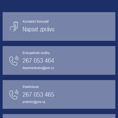
Kontaktní formulář
Napsat zprávu
Energetické služby
267 053 464
tepelnestudio@pre.cz
Elektrokola
267 053 465
prekolo@pre.cz