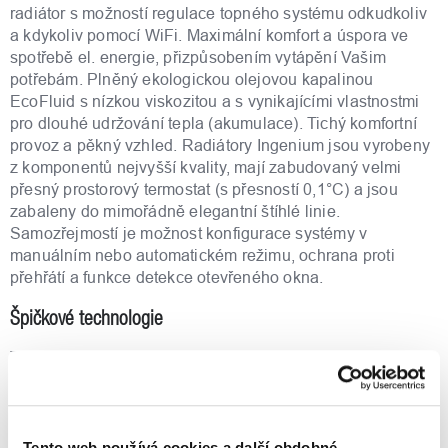
radiátor s možností regulace topného systému odkudkoliv
a kdykoliv pomocí WiFi. Maximální komfort a úspora ve
spotřebě el. energie, přizpůsobením vytápění Vašim
potřebám. Plněný ekologickou olejovou kapalinou
EcoFluid s nízkou viskozitou a s vynikajícími vlastnostmi
pro dlouhé udržování tepla (akumulace). Tichý komfortní
provoz a pěkný vzhled. Radiátory Ingenium jsou vyrobeny
z komponentů nejvyšší kvality, mají zabudovaný velmi
přesný prostorový termostat (s přesností 0,1°C) a jsou
zabaleny do mimořádně elegantní štíhlé linie.
Samozřejmostí je možnost konfigurace systémy v
manuálním nebo automatickém režimu, ochrana proti
přehřátí a funkce detekce otevřeného okna.
Špičkové technologie
Technologie ETCO (Electronic Triac Control
Optimizer) přináší inovační řešení pro optimalizaci odběru
elektrické energie během topení. ETCO spolupracuje se
zabudovaným termostatem a usměrňuje odběr elektřiny
přes výpočet spotřebního příkonu na udržování nastavené
Tento web používá cookies a další obdobné