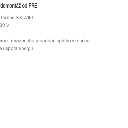
/demontáž od PRE
t Terneo SX WIFI
230 V
ocí přirozeného proudění teplého vzduchu
a úspora energií