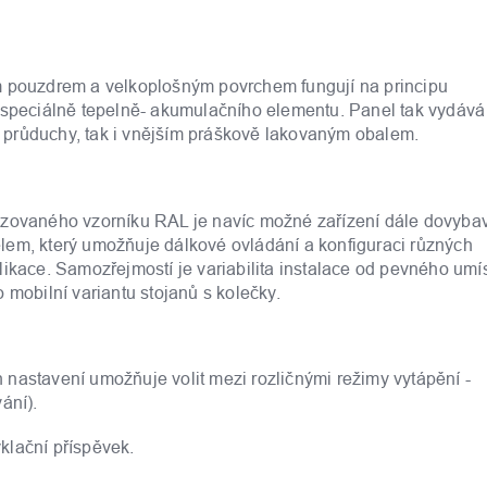
m pouzdrem a velkoplošným povrchem fungují na principu
y speciálně tepelně- akumulačního elementu. Panel tak vydává
mi průduchy, tak i vnějším práškově lakovaným obalem.
izovaného vzorníku RAL je navíc možné zařízení dále dovybav
lem, který umožňuje dálkové ovládání a konfiguraci různých
likace. Samozřejmostí je variabilita instalace od pevného umí
 mobilní variantu stojanů s kolečky.
nastavení umožňuje volit mezi rozličnými režimy vytápění -
ání).
klační příspěvek.