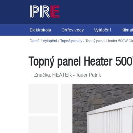
Přejít
na
obsah
Elektrokola
Ohřev vody
Vytápění
Klima
Domů
Vytápění
Topné panely
Topný panel Heater 500W Cl
Topný panel Heater 500
Značka:
HEATER - Tauer Patrik