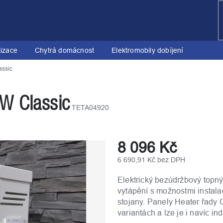
tizace
Chytrá domácnost
Elektromobily dobíjení
assic
W Classic
TETA04920
8 096 Kč
6 690,91 Kč bez DPH
Měrná
Elektrický bezúdržbový topn
cena:
vytápění s možnostmi instala
stojany. Panely Heater řady 
variantách a lze je i navíc in