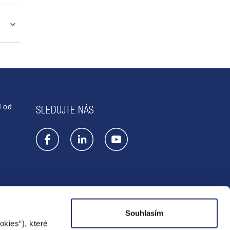
í od
SLEDUJTE NÁS
Souhlasím
Prodejna
kies“), které