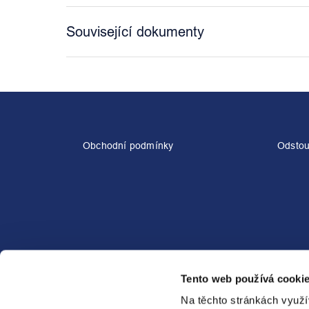
Související dokumenty
Z
á
p
a
Obchodní podmínky
Odstou
t
í
Kontaktní formulář
Tento web používá cookie
Napsat zprávu
Na těchto stránkách využí