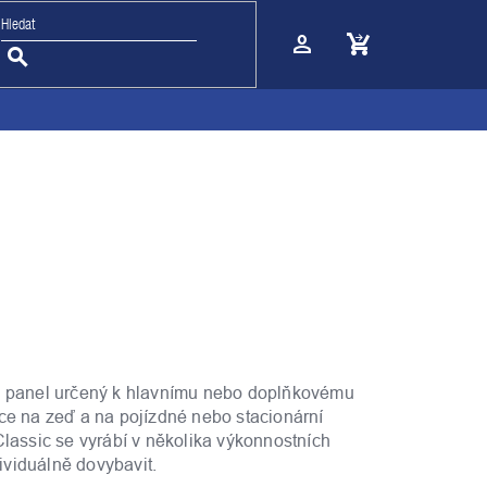
Nákupní
košík
ý panel určený k hlavnímu nebo doplňkovému
ce na zeď a na pojízdné nebo stacionární
Classic se vyrábí v několika výkonnostních
dividuálně dovybavit.