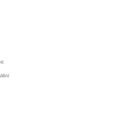
it
stění