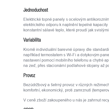
Jednoduchost
Elektrické topné panely s ocelovým antikorozní
elektrického odporu k naplnění tepelné kapacit
konstantní sálavé teplo, které proudí jak svislý
Variabilita
Kromě individuální barevné úpravy dle standard
například termostatem s Wi-Fi a dotykovým pane
nastavení pomocí mobilního telefonu a chytré ap
na zeď, přes stacionární podlahové stojany až po
Provoz
Bezúdržbový a šetrný provoz v různých režimech 
komfortní, ekonomický, proti zamrznutí (temperov
V ceně zboží zakoupeného u nás je zahrnut recy