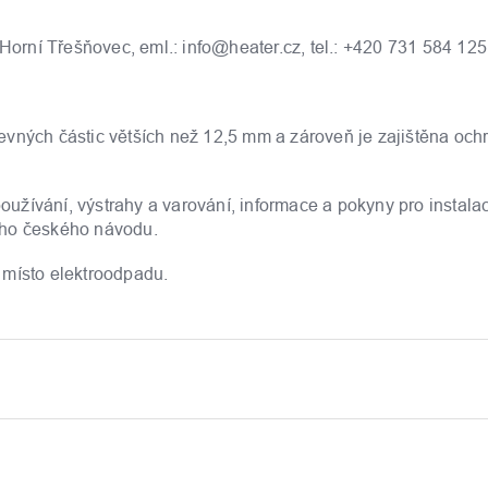
rní Třešňovec, eml.: info@heater.cz, tel.: +420 731 584 125
í pevných částic větších než 12,5 mm a zároveň je zajištěna och
žívání, výstrahy a varování, informace a pokyny pro instalac
ého českého návodu.
 místo elektroodpadu.