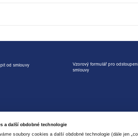
Vzorový formulář pro odstoupen
pit od smlouvy
smlouvy
Energetické služby
Elektrokola
s a další obdobné technologie
267 053 464
267 053 465
váme soubory cookies a další obdobné technologie (dále jen „coo
tepelnestudio@pre.cz
prekolo@pre.cz