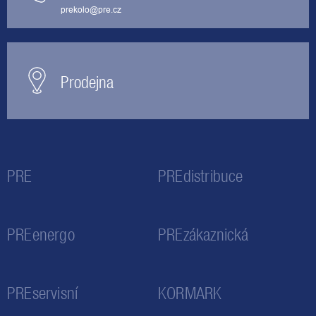
prekolo@pre.cz
Prodejna
PRE
PREdistribuce
PREenergo
PREzákaznická
PREservisní
KORMARK