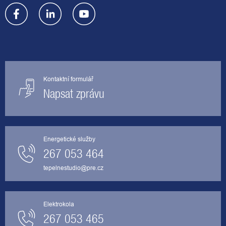
Kontaktní formulář
Napsat zprávu
Energetické služby
267 053 464
tepelnestudio@pre.cz
Elektrokola
267 053 465