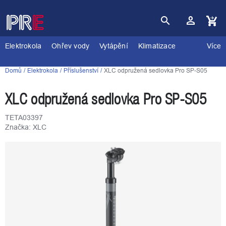
Přejít
na
obsah
Nákupní
košík
Elektrokola
Ohřev vody
Vytápění
Klimatizace
Více
Domů
Elektrokola
Příslušenství
XLC odpružená sedlovka Pro SP-S05
XLC odpružená sedlovka Pro SP-S05
TETA03397
Značka:
XLC