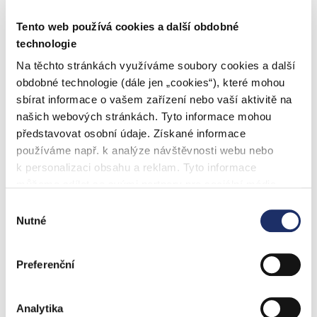
Skladem
Skladem
Tento web používá cookies a další obdobné
59 880 Kč
59 880 Kč
technologie
Na těchto stránkách využíváme soubory cookies a další
obdobné technologie (dále jen „cookies“), které mohou
sbírat informace o vašem zařízení nebo vaší aktivitě na
našich webových stránkách. Tyto informace mohou
představovat osobní údaje. Získané informace
používáme např. k analýze návštěvnosti webu nebo
75 999 Kč
–10 %
152 999 Kč
–10 %
k personalizaci obsahu a reklam. Tyto informace
Cube Touring Hybrid Pro
Cube AMS Hybrid ONE77
můžeme sdílet se svými partnery pro sociální média,
800 kola 28" vel.XL(58)
C:62 TM 600X kola
inzerci a analýzy. Partneři tyto údaje mohou zkombinovat
Výběr
pearlgrey´n´grey
29/27,5" vel.XL reedgreen
s dalšími informacemi, které jste jim poskytli nebo které
Nutné
Skladem
Skladem
souhlasu
´n´matrix
získali v důsledku toho, že používáte jejich služby. Jaké
68 399 Kč
137 699 Kč
typy cookies používáme, naleznete níže v přehledné
Preferenční
tabulce. Možnosti zpracování upravíte zaškrtnutím
příslušné varianty. Svoji volbu můžete kdykoliv změnit v
zápatí stránky v „Nastavení cookies“.
Analytika
Popis