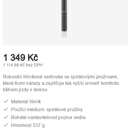
1 349 Kč
1 114,88 Kč bez DPH
Měrná
cena:
Robustní hliníková sedlovka se spirálovými pružinami,
která tlumí nárazy a zajišťuje tak vyšší úroveň komfortu
během jízdy v terénu.
Materiál hliník
Pružící médium: spirálové pružiny
Bohatá nastavitelnost pozice sedla
Hmotnost 537 g