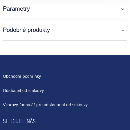
Parametry
Podobné produkty
Z
á
p
a
Obchodní podmínky
t
í
Odstoupit od smlouvy
Vzorový formulář pro odstoupení od smlouvy
SLEDUJTE NÁS