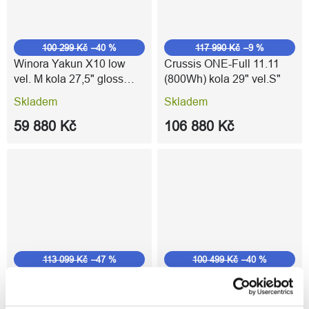
100 299 Kč
–40 %
117 990 Kč
–9 %
Winora Yakun X10 low
Crussis ONE-Full 11.11
vel. M kola 27,5" gloss
(800Wh) kola 29" vel.S"
warm red
Skladem
Skladem
59 880 Kč
106 880 Kč
113 099 Kč
–47 %
100 499 Kč
–40 %
Haibike ADVENTR 4 -
Haibike ALLTRAIL 4 kola
High kola 27,5" vel.XL
29/27,5" vel.XL gloss blue
grey/bamboo green
silver