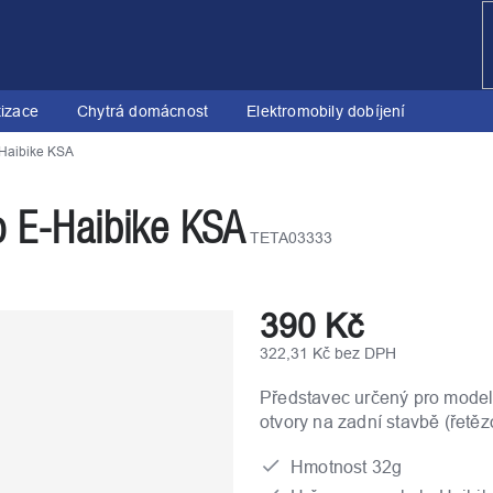
tizace
Chytrá domácnost
Elektromobily dobíjení
-Haibike KSA
o E-Haibike KSA
TETA03333
390 Kč
322,31 Kč bez DPH
Měrná
Představec určený pro model
cena:
otvory na zadní stavbě (řetě
Hmotnost 32g