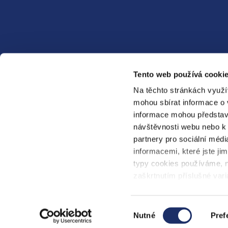
Kontaktní formulář
Tento web používá cookie
Napsat zprávu
Na těchto stránkách využí
mohou sbírat informace o 
informace mohou představ
návštěvnosti webu nebo k 
partnery pro sociální médi
PRE
PREdistribuce
PREen
informacemi, které jste jim
typy cookies používáme, n
zaškrtnutím příslušné vari
cookies“.
Ochrana osobních údajů a internetových stránek
Výběr
Nutné
Pref
souhlasu