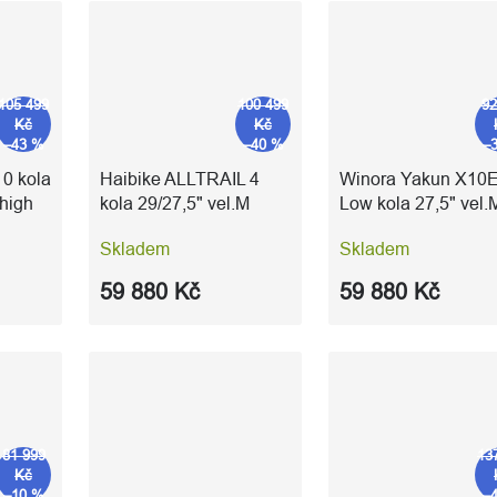
105 499
100 499
92
Kč
Kč
–43 %
–40 %
–
10 kola
Haibike ALLTRAIL 4
Winora Yakun X10E
 high
kola 29/27,5" vel.M
Low kola 27,5" vel.
gloss blue silver
Low night purple
Skladem
Skladem
59 880 Kč
59 880 Kč
81 999
13
Kč
–10 %
–