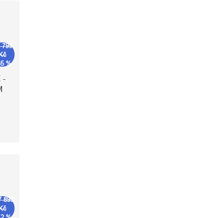
 799
Kč
35 %
 -
M
7 899
Kč
42 %