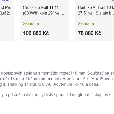
id Pro
Crussis e-Full 11.11
Haibike AllTrail 10 
XL(62)
(800Wh) kola 29" vel.L
27,5" vel. S slate bl
ome
blue black
Skladem
Skladem
106 880 Kč
78 880 Kč
oce dostupných stojanů s montážní roztečí 18 mm. Součástí bale
č děr 18 mm). Určeno pro modely HardNine 9/10, HardSeven 
king 8, Trekking 11,Nduro 6/7/8, Adventure FS 10 a další.
y a příslušenství pro cyklisty spadající do globální skupiny s