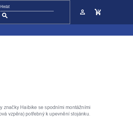
Nákupní
košík
y značky Haibike se spodními montážními
zová vzpěra) potřebný k upevnění stojánku.