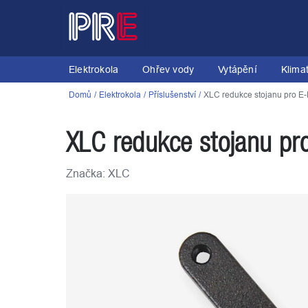
Přejít
na
obsah
Elektrokola
Ohřev vody
Vytápění
Klima
Domů
Elektrokola
Příslušenství
XLC redukce stojanu pro E
XLC redukce stojanu pr
Značka:
XLC