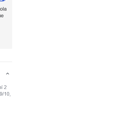
kola
ue
ní 2
9/10,