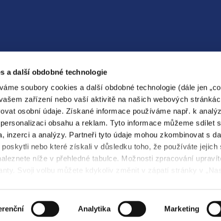
Energetické služby
Elektrokola
s a další obdobné technologie
267 053 464
267 053 465
váme soubory cookies a další obdobné technologie (dále jen „coo
tepelnestudio@pre.cz
prekolo@pre.cz
vašem zařízení nebo vaší aktivitě na našich webových stránkác
ovat osobní údaje. Získané informace používáme např. k analý
personalizaci obsahu a reklam. Tyto informace můžeme sdílet 
a, inzerci a analýzy. Partneři tyto údaje mohou zkombinovat s da
ergo
PREzákaznická
PREservisní
 poskytli nebo které získali v důsledku toho, že používáte jejich
aleznete níže v přehledné tabulce. Možnosti zpracování upravít
anty. Svoji volbu můžete kdykoliv změnit v zápatí stránky v „Na
Technická pomoc
Nastavení cookies
erenční
Analytika
Marketing