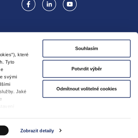
Souhlasím
Prodejna
kies“), které
h. Tyto
Potvrdit výběr
ze
se svými
lšími
Odmítnout volitelné cookies
KORMARK
VOLTCOM
Yello
 služby. Jaké
e
stavení
Copyright 2026
PREenergo
. Všechna práva
vyhrazena.
Vytvořil Shoptet Premium
Zobrazit detaily