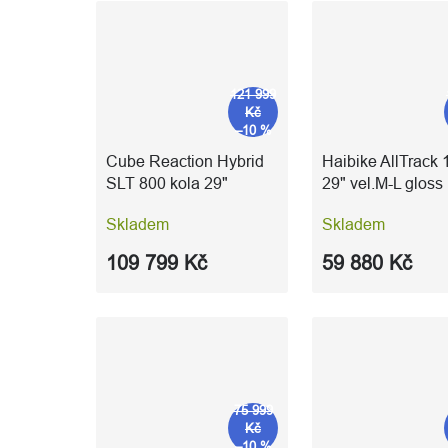
121 999
Kč
–10 %
Cube Reaction Hybrid
Haibike AllTrack 
SLT 800 kola 29"
29" vel.M-L gloss
vel.XXL hazeblue´n
blue titan yellow
Skladem
Skladem
´fume
109 799 Kč
59 880 Kč
75 999
Kč
–10 %