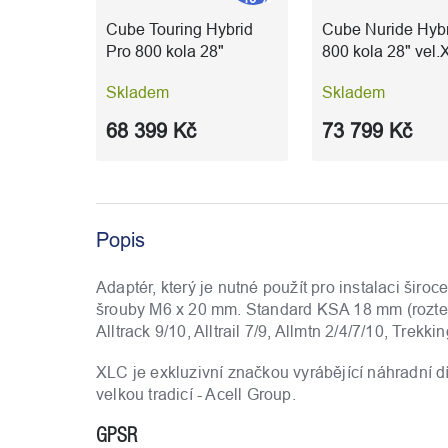
Cube Touring Hybrid
Cube Nuride Hybr
Pro 800 kola 28"
800 kola 28" vel.
vel.XL(58) goldenlime´n
flashstone´n´chr
Skladem
Skladem
´black
68 399 Kč
73 799 Kč
Popis
Adaptér, který je nutné použít pro instalaci šir
šrouby M6 x 20 mm. Standard KSA 18 mm (rozte
Alltrack 9/10, Alltrail 7/9, Allmtn 2/4/7/10, Trek
XLC je exkluzivní značkou vyrábějící náhradní díl
velkou tradicí - Acell Group.
GPSR