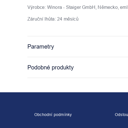
Výrobce: Winora - Staiger GmbH, Německo, eml.:
Záruční lhůta: 24 měsíců
Parametry
Podobné produkty
Z
á
p
a
Obchodní podmínky
Odstou
t
í