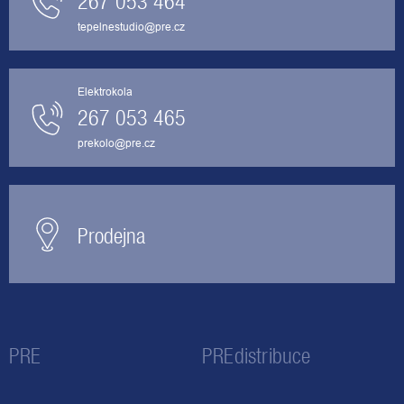
267 053 464
tepelnestudio@pre.cz
Elektrokola
267 053 465
prekolo@pre.cz
Prodejna
PRE
PREdistribuce