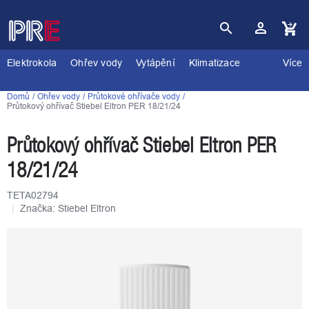
Přejít
na
obsah
Nákupní
košík
Elektrokola
Ohřev vody
Vytápění
Klimatizace
Více
Domů
Ohřev vody
Průtokové ohřívače vody
Průtokový ohřívač Stiebel Eltron PER 18/21/24
Průtokový ohřívač Stiebel Eltron PER
18/21/24
TETA02794
Značka:
Stiebel Eltron