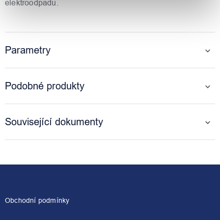
elektroodpadu.
Parametry
Podobné produkty
Související dokumenty
Z
á
p
a
Obchodní podmínky
t