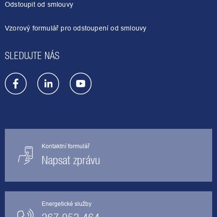
í
Odstoupit od smlouvy
Vzorový formulář pro odstoupení od smlouvy
SLEDUJTE NÁS
Kontaktní formulář
Napsat zprávu
Energetické služby