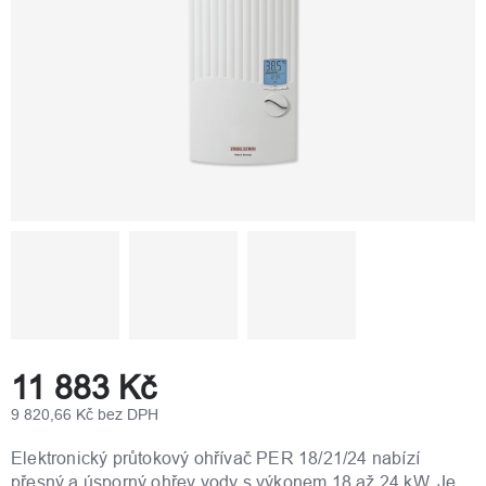
11 883 Kč
9 820,66 Kč bez DPH
Měrná
cena:
Elektronický průtokový ohřívač PER 18/21/24 nabízí
přesný a úsporný ohřev vody s výkonem 18 až 24 kW. Je