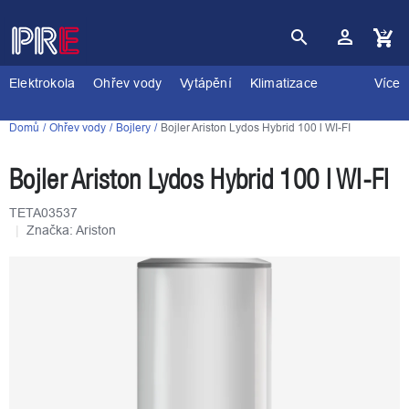
Přejít
na
obsah
Nákupní
košík
Elektrokola
Ohřev vody
Vytápění
Klimatizace
Více
Domů
Ohřev vody
Bojlery
Bojler Ariston Lydos Hybrid 100 l WI-FI
Bojler Ariston Lydos Hybrid 100 l WI-FI
TETA03537
Značka:
Ariston