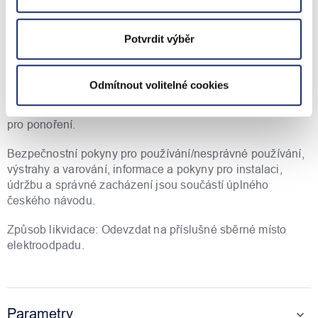
Výrobce: Ariston holding N.V., Milán, Itálie, eml.:
ariston.cz@ariston.com, tel.: +420 222 713 455
Potvrdit výběr
Záruční lhůta: 24 měsíců
Krytí IP X4 - zařízení je chráněno proti stříkající vodě ze
Odmítnout volitelné cookies
všech směrů, což znamená, že zařízení zvládne běžné
postříkání vodou, déšť nebo vlhkost, ale není vodotěsné
pro ponoření.
Bezpečnostní pokyny pro používání/nesprávné používání,
výstrahy a varování, informace a pokyny pro instalaci,
údržbu a správné zacházení jsou součástí úplného
českého návodu.
Způsob likvidace: Odevzdat na příslušné sběrné místo
elektroodpadu.
Parametry