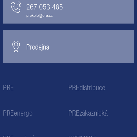
267 053 465
prekolo@pre.cz
Prodejna
PRE
PREdistribuce
PREenergo
PREzákaznická