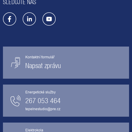
SLEDUJTE NÁS
Kontaktní formulář
Napsat zprávu
Energetické služby
267 053 464
tepelnestudio@pre.cz
Elektrokola