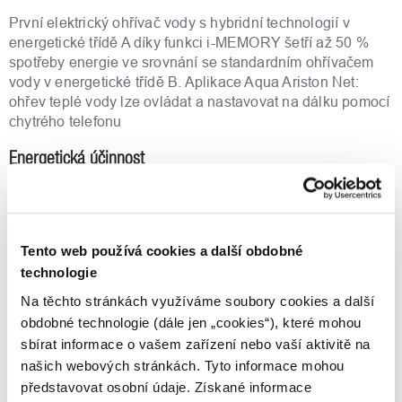
První elektrický ohřívač vody s hybridní technologií v
energetické třídě A díky funkci i-MEMORY šetří až 50 %
spotřeby energie ve srovnání se standardním ohřívačem
vody v energetické třídě B. Aplikace Aqua Ariston Net:
ohřev teplé vody lze ovládat a nastavovat na dálku pomocí
chytrého telefonu
Energetická účinnost
První elektrický ohřívač vody dosahující energetické třídy
A+ Úspora až 50 % ve srovnání se stejným elektrickým
ohřívačem třídy B.
Tento web používá cookies a další obdobné
Technologie
technologie
Na těchto stránkách využíváme soubory cookies a další
Unikátní řešení hybridního ohřevu i-Memory, Program,
obdobné technologie (dále jen „cookies“), které mohou
Módy Green and Boost.
sbírat informace o vašem zařízení nebo vaší aktivitě na
Spolehlivost
našich webových stránkách. Tyto informace mohou
představovat osobní údaje. Získané informace
Aktivní + magnesiová anoda, tiché smaltované topné