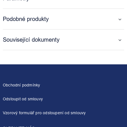
Podobné produkty
Související dokumenty
Z
á
p
a
Obchodní podmínky
t
í
Odstoupit od smlouvy
Vzorový formulář pro odstoupení od smlouvy