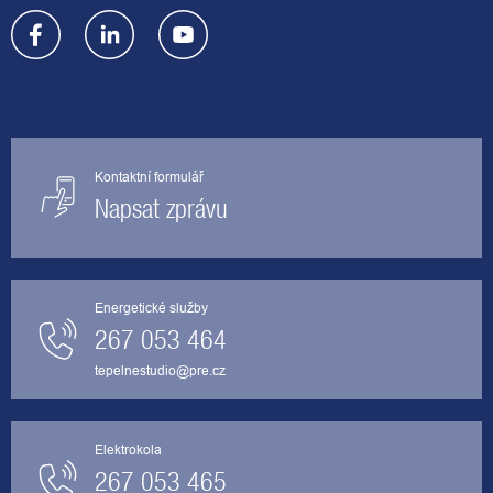
Kontaktní formulář
Napsat zprávu
Energetické služby
267 053 464
tepelnestudio@pre.cz
Elektrokola
267 053 465