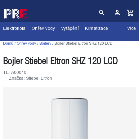
Přejít
na
obsah
Nákupní
košík
Elektrokola
Ohřev vody
Vytápění
Klimatizace
Více
Domů
Ohřev vody
Bojlery
Bojler Stiebel Eltron SHZ 120 LCD
Bojler Stiebel Eltron SHZ 120 LCD
TETA00040
Značka:
Stiebel Eltron