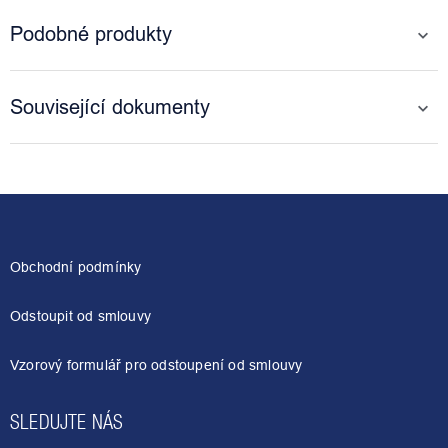
Podobné produkty
Související dokumenty
Z
á
p
a
Obchodní podmínky
t
í
Odstoupit od smlouvy
Vzorový formulář pro odstoupení od smlouvy
SLEDUJTE NÁS