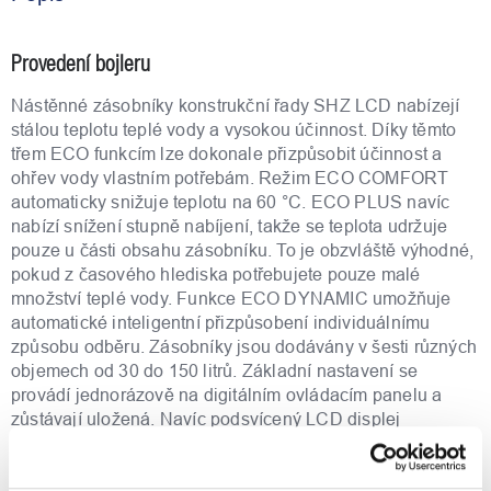
Provedení bojleru
Nástěnné zásobníky konstrukční řady SHZ LCD nabízejí
stálou teplotu teplé vody a vysokou účinnost. Díky těmto
třem ECO funkcím lze dokonale přizpůsobit účinnost a
ohřev vody vlastním potřebám. Režim ECO COMFORT
automaticky snižuje teplotu na 60 °C. ECO PLUS navíc
nabízí snížení stupně nabíjení, takže se teplota udržuje
pouze u části obsahu zásobníku. To je obzvláště výhodné,
pokud z časového hlediska potřebujete pouze malé
množství teplé vody. Funkce ECO DYNAMIC umožňuje
automatické inteligentní přizpůsobení individuálnímu
způsobu odběru. Zásobníky jsou dodávány v šesti různých
objemech od 30 do 150 litrů. Základní nastavení se
provádí jednorázově na digitálním ovládacím panelu a
zůstávají uložená. Navíc podsvícený LCD displej
zobrazuje dostupné množství teplé vody, odběr energie,
požadovanou nastavenou teplotu a různé další údaje o