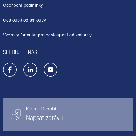
a
Obchodní podmínky
t
í
Odstoupit od smlouvy
Vzorový formulář pro odstoupení od smlouvy
SLEDUJTE NÁS
Kontaktní formulář
Napsat zprávu