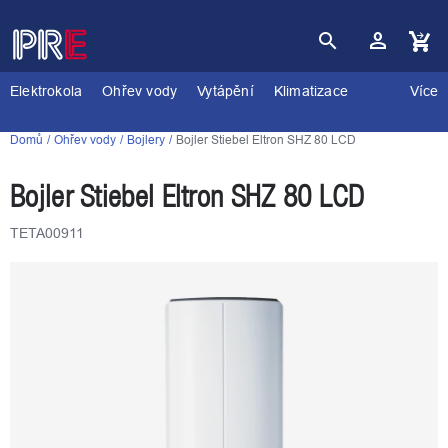
Přejít
na
obsah
Nákupní
košík
Elektrokola
Ohřev vody
Vytápění
Klimatizace
Více
Domů
Ohřev vody
Bojlery
Bojler Stiebel Eltron SHZ 80 LCD
Bojler Stiebel Eltron SHZ 80 LCD
TETA00911