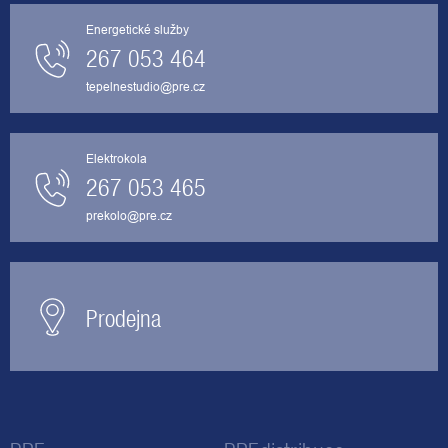
Energetické služby
267 053 464
tepelnestudio@pre.cz
Elektrokola
267 053 465
prekolo@pre.cz
Prodejna