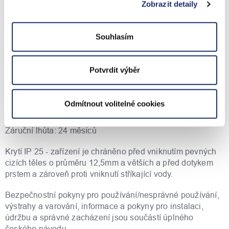
sociálního bydlení. Podmínkou pro přiznání snížené sazby
Zobrazit detaily
DPH je podepsání čestného prohlášení při předání.
V ceně zboží zakoupeného u nás je zahrnut recyklační
Souhlasím
příspěvek.
GPSR
Potvrdit výběr
Výrobce: Stiebel Eltron GmbH Co.KG, Holzminden,
Německo, eml.: info@stiebel-eltron.cz, tel.: +420 220 800
Odmítnout volitelné cookies
200
Záruční lhůta: 24 měsíců
Krytí IP 25 - zařízení je chráněno před vniknutím pevných
cizích těles o průměru 12,5mm a větších a před dotykem
prstem a zároveň proti vniknutí stříkající vody.
Bezpečnostní pokyny pro používání/nesprávné používání,
výstrahy a varování, informace a pokyny pro instalaci,
údržbu a správné zacházení jsou součástí úplného
českého návodu.