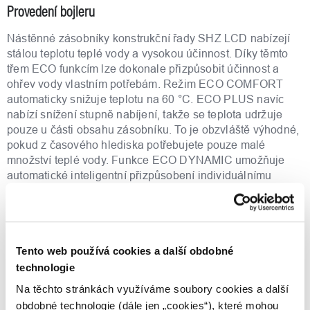
Provedení bojleru
Nástěnné zásobníky konstrukční řady SHZ LCD nabízejí
stálou teplotu teplé vody a vysokou účinnost. Díky těmto
třem ECO funkcím lze dokonale přizpůsobit účinnost a
ohřev vody vlastním potřebám. Režim ECO COMFORT
automaticky snižuje teplotu na 60 °C. ECO PLUS navíc
nabízí snížení stupně nabíjení, takže se teplota udržuje
pouze u části obsahu zásobníku. To je obzvláště výhodné,
pokud z časového hlediska potřebujete pouze malé
množství teplé vody. Funkce ECO DYNAMIC umožňuje
automatické inteligentní přizpůsobení individuálnímu
způsobu odběru. Zásobníky jsou dodávány v šesti různých
objemech od 30 do 150 litrů. Základní nastavení se
provádí jednorázově na digitálním ovládacím panelu a
zůstávají uložená. Navíc podsvícený LCD displej
Tento web používá cookies a další obdobné
zobrazuje dostupné množství teplé vody, odběr energie,
požadovanou nastavenou teplotu a různé další údaje o
technologie
aktuálním provozním stavu.
Na těchto stránkách využíváme soubory cookies a další
obdobné technologie (dále jen „cookies“), které mohou
Nejdůležitější znaky