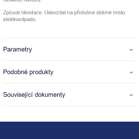
Způsob likvidace: Odevzdat na příslušné sběrné místo
elektroodpadu.
Parametry
Podobné produkty
Související dokumenty
Z
á
p